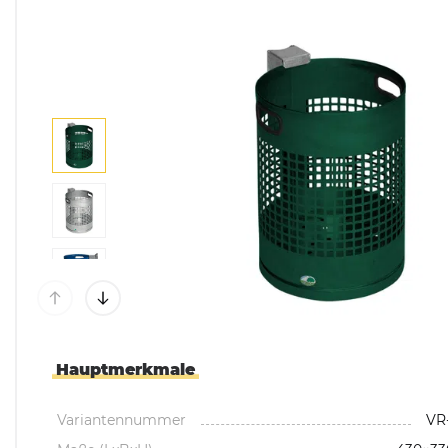
Mülltonnenboxen &
Umhausungen
Pflanzkübel & Pflanz
Hauptmerkmale
Variantennummer
VR