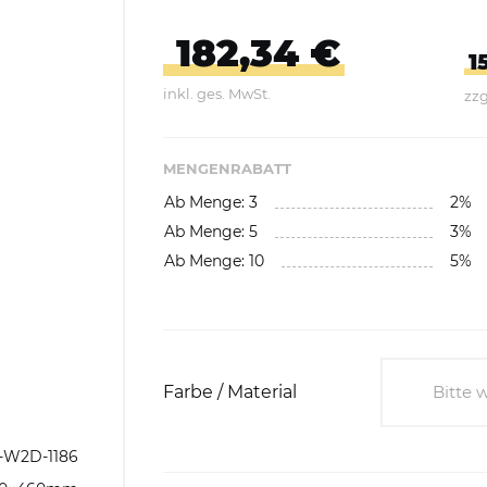
Abfallbehälter aus Kunststoff
182,34 €
E-Bikes Ladestationen &
Geländer
Abfallwagen
1
Parker
inkl. ges. MwSt.
zzg
gefäße
Fahrrad-Doppelstockparker
Abfalltrennsysteme,
Wertstoffsammler
MENGENRABATT
Ab Menge: 3
2%
Außenbereich
Ab Menge: 5
3%
Innenbereich
Ab Menge: 10
5%
Feuerfest / Selbstlöschend
Wertstoffsammelstationen
Einzelbehälter
Farbe / Material
Bitte 
Wertstoffsammler aus
Bitte 
-W2D-1186
Edelstahl
Moosg