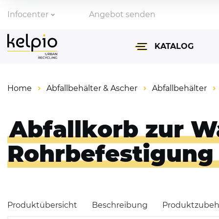
Infocenter
Angebot senden
Zahlungsarten
KATALOG
Lieferinformationen
Home
Abfallbehälter & Ascher
Abfallbehälter
Abfallbehälter & Asch
Fahrradparksysteme
Abfallkorb zur W
Absperrtechnik & Ve
Rohrbefestigung 
Überdachungen
Parkbänke & Tische
Produktübersicht
Beschreibung
Produktzubeh
Spiegel für Verkehr &