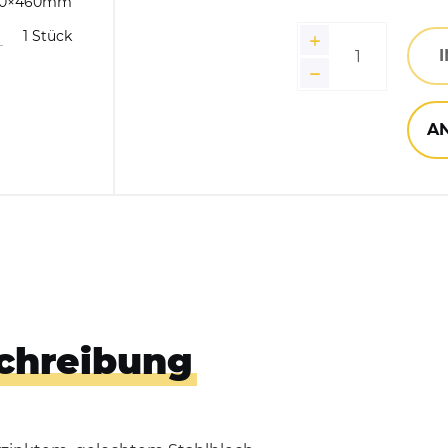
30×460mm
Blau
1 Stück
Hundekotbeutelspender
Verzin
Händedesinfektionsspender
A
chreibung