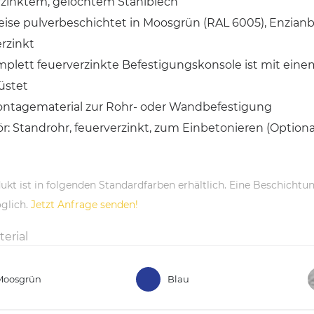
rzinktem, gelochtem Stahlblech
ise pulverbeschichtet in Moosgrün (RAL 6005), Enzianb
rzinkt
mplett feuerverzinkte Befestigungskonsole ist mit eine
üstet
Montagematerial zur Rohr- oder Wandbefestigung
: Standrohr, feuerverzinkt, zum Einbetonieren (Optiona
ukt ist in folgenden Standardfarben erhältlich. Eine Beschichtun
glich.
Jetzt Anfrage senden!
terial
Moosgrün
Blau