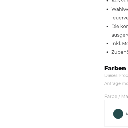
Aus ve
Wahlwe
feuerve
Die ko
ausger
Inkl. 
Zubehör
Farben
Dieses Prod
Anfrage mö
Farbe / Ma