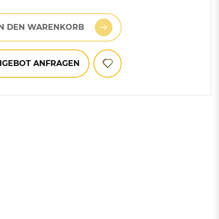
Mülltonnen
IN DEN WARENKORB
kt
Zubehör für Abfallbehälter
und Mülleimer
NGEBOT ANFRAGEN