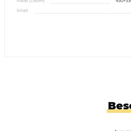
Maße (LxBxH)
430×3
Inhalt
Bes