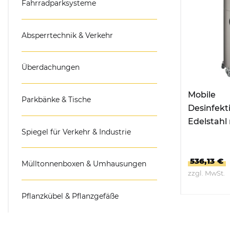
Fahrradparksysteme
Absperrtechnik & Verkehr
Überdachungen
Mobile
Parkbänke & Tische
Desinfekt
Edelstahl
Spiegel für Verkehr & Industrie
Papiertü
Flaschenh
536,13 €
Mülltonnenboxen & Umhausungen
zzgl. MwSt.
Pflanzkübel & Pflanzgefäße
ZUM P