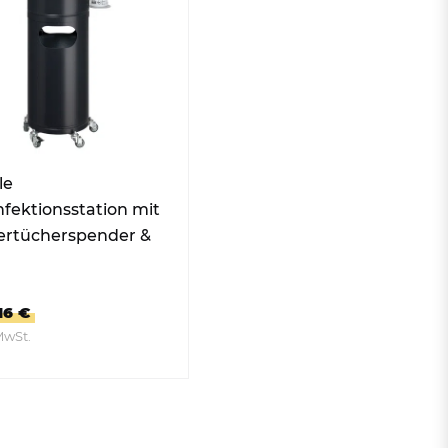
Mülltonnen
Zubehör für Abfallbehälter
und Mülleimer
le
nfektionsstation mit
ertücherspender &
chenhalter
16 €
MwSt.
UM PRODUKT