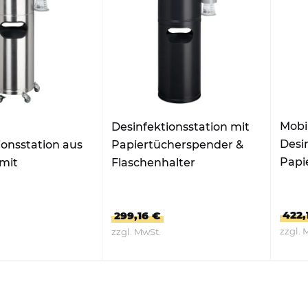
Hundekotbeutelspender
Händedesinfektionsspender
Mobi
Desinfektionsstation mit
Desi
ionsstation aus
Papiertücherspender &
Papi
 mit
Flaschenhalter
Flas
cherspender &
alter
422,
299,16 €
zzgl. 
zzgl. MwSt.
RODUKT
ZUM PRODUKT
Z