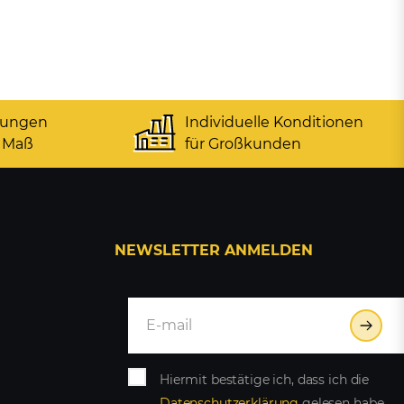
gungen
Individuelle Konditionen
 Maß
für Großkunden
NEWSLETTER ANMELDEN
Hiermit bestätige ich, dass ich die
Daten­schutz­erklärung
gelesen habe.