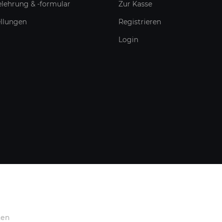
lehrung & -formular
Zur Kasse
ellungen
Registrieren
Login
ten