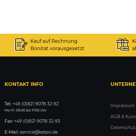
Kauf auf Rechnung
K
Bonität vorausgesetzt
a
KONTAKT INFO
UNTERN
Tel:
+49 (0)821 9078 32-92
Impressum
Mo-Fr: 09:00 bis 17:00 Uhr
AGB & Kund
Fax:
+49 (0)821 9078 32-93
Datenschut
E-Mail:
service@kelpio.de