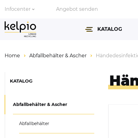
Infocenter
Angebot senden
Zahlungsarten
KATALOG
Lieferinformationen
Home
Abfallbehälter & Ascher
Händedesinfekt
Abfallbehälter & Asch
Fahrradparksysteme
Hän
KATALOG
Absperrtechnik & Ve
Überdachungen
Abfallbehälter & Ascher
Parkbänke & Tische
Abfallbehälter
Spiegel für Verkehr &