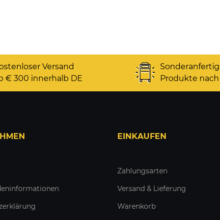
ostenloser Versand
Sonderanferti
b € 300 innerhalb DE
Produkte nach
EHMEN
EINKAUFEN
Zahlungsarten
eninformationen
Versand & Lieferung
zerklärung
Warenkorb