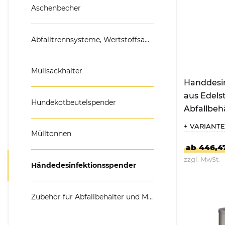
Aschenbecher
Mülltonnenboxen &
Umhausungen
Abfalltrennsysteme, Wertstoffsammler
Pflanzkübel & Pflanz
Müllsackhalter
Handdesi
aus Edels
Hundekotbeutelspender
Abfallbeh
Hubmech
+ VARIANT
Mülltonnen
ab 446,4
zzgl. MwSt.
Händedesinfektionsspender
ZUM P
Zubehör für Abfallbehälter und Mülleimer