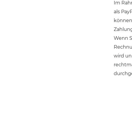
Im Rahm
als Pay
können 
Zahlung
Wenn Si
Rechnun
wird un
rechtmä
durchge