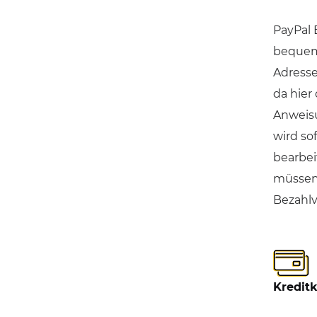
PayPal 
bequem 
Adresse
da hier
Anweisu
wird so
bearbei
müssen 
Bezahlv
Kreditk