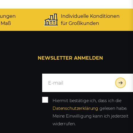
gungen
Individuelle Konditionen
 Maß
für Großkunden
NEWSLETTER ANMELDEN
Hiermit bestätige ich, dass ich die
Daten­schutz­erklärung
gelesen habe.
Meine Einwilligung kann ich jederzeit
widerrufen.