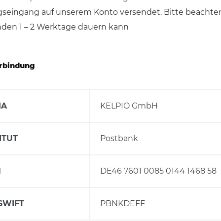
Abfallbehälter aus Kunststoff
seingang auf unserem Konto versendet. Bitte beachten
E-Bikes Ladestationen &
Geländer
Abfallwagen
den 1 – 2 Werktage dauern kann
Parker
gefäße
Fahrrad-Doppelstockparker
Abfalltrennsysteme,
rbindung
Wertstoffsammler
Außenbereich
MA
KELPIO GmbH
Innenbereich
Feuerfest / Selbstlöschend
ITUT
Postbank
Wertstoffsammelstationen
N
DE46 7601 0085 0144 1468 58
Einzelbehälter
Wertstoffsammler aus
SWIFT
PBNKDEFF
Edelstahl