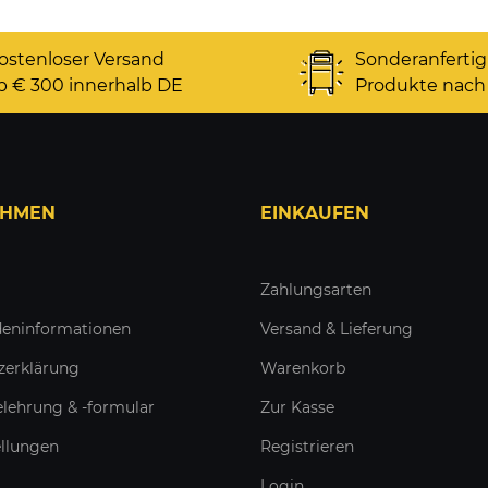
ostenloser Versand
Sonderanferti
b € 300 innerhalb DE
Produkte nach
EHMEN
EINKAUFEN
Zahlungsarten
eninformationen
Versand & Lieferung
zerklärung
Warenkorb
lehrung & -formular
Zur Kasse
ellungen
Registrieren
Login