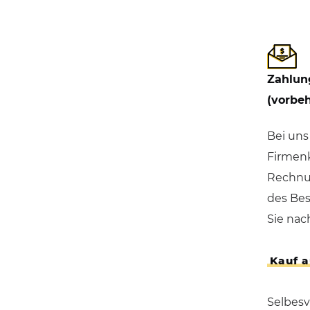
Zahlun
(vorbeh
Bei uns
Firmenk
Rechnun
des Bes
Sie nac
Kauf 
Selbesv