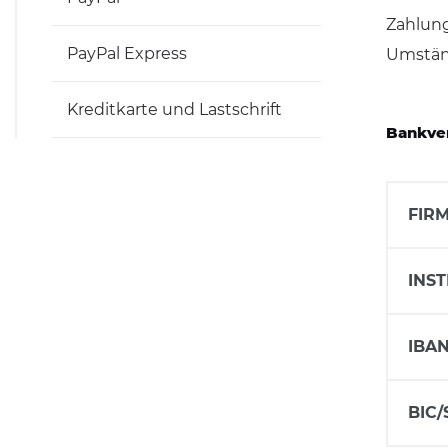
Zahlung
Mülltonnenboxen &
Umhausungen
PayPal Express
Umstän
Pflanzkübel & Pflanz
Kreditkarte und Lastschrift
Bankve
FIR
INST
IBA
BIC/