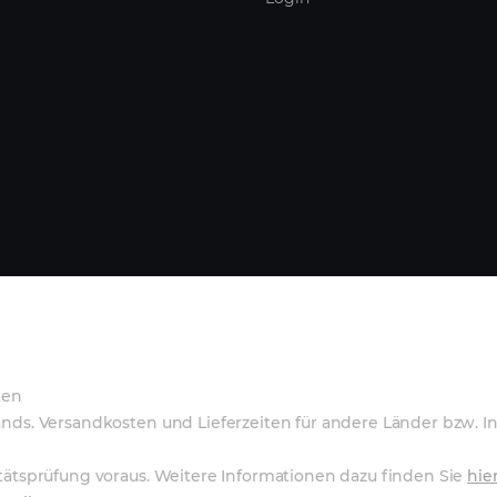
ten
lands. Versandkosten und Lieferzeiten für andere Länder bzw. 
itätsprüfung voraus. Weitere Informationen dazu finden Sie
hie