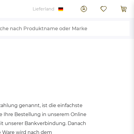
Lieferland
e
Aschenbecher
Fahrradgaragen
Stilpoller
Wartehallen
Parkbänke aus Holz
Mehrzweckspiegel
Standaschenbecher
Fahrradbügel
Höhenbegrenzer
Parkbänke aus Edelstahl
Überwachungsspiegel
Materialüberdachungen
Wandaschenbecher
Verkehrssicherung
Kinderbänke
zahlung genannt, ist die einfachste
Kombiascher
 Ihre Bestellung in unserem Online
Bank-Tisch-Kombination
mit unserer Bankverbindung. Danach
Baumschutzbügel
Aschenbecher aus Edelstahl
Zubehör
e Ware wird nach dem