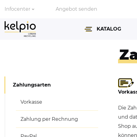
Infocenter
Angebot senden
Zahlungsarten
KATALOG
Lieferinformationen
Z
Abfallbehälter & Asch
Fahrradparksysteme
Zahlungsarten
Absperrtechnik & Ve
Vorkas
Vorkasse
Überdachungen
Die Zah
und dat
Parkbänke & Tische
Zahlung per Rechnung
Shop au
Spiegel für Verkehr &
können
PayPal