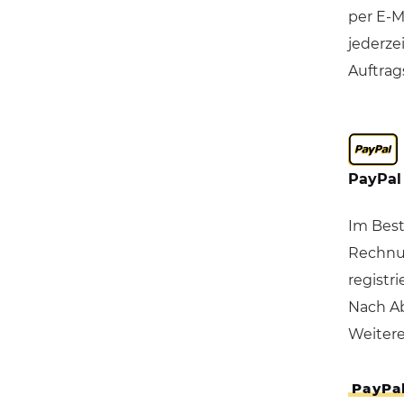
per E-M
jederze
Auftrag
PayPal
Im Best
Rechnun
registr
Nach Ab
Weitere
PayPa