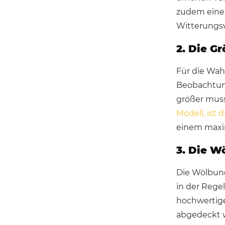
zudem einen
Witterungsve
2. Die G
Für die Wah
Beobachtung
größer muss
Modell, ist 
einem maxi
3. Die W
Die Wölbung
in der Rege
hochwertige
abgedeckt 