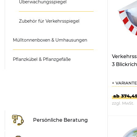
Überwachungsspiegel
Zubehör für Verkehrsspiegel
Mülltonnenboxen & Umhausungen
Verkehrssp
Pflanzkübel & Pflanzgefäße
3 Blickric
+ VARIANT
ab 374,4
zzgl. MwSt.
ZUM P
Persönliche Beratung