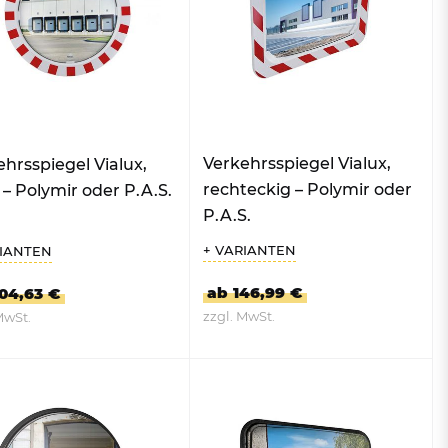
Tischascher
Fahrrad-Schräghochparker
Absperrketten und
Zubehör
Zubehör
Zubehör
Müllsackhalter
Verkehrsspiegel Vialux,
hrsspiegel Vialux,
Müllsackhalter für die Wand
rechteckig – Polymir oder
– Polymir oder P.A.S.
Müllsackständer
P.A.S.
Mobile Müllsackhalter
+ VARIANTEN
RIANTEN
ab 146,99 €
04,63 €
zzgl. MwSt.
MwSt.
UM PRODUKT
ZUM PRODUKT