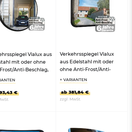
Mülltonnen
Zubehör für Abfallbehälter
und Mülleimer
Verkehrsspiegel Vialux
ehrsspiegel Vialux aus
aus Edelstahl mit oder
stahl mit oder ohne
ohne Anti-Frost/Anti-
Frost/Anti-Beschlag,
Beschlag, rechteckig
+ VARIANTEN
RIANTEN
ab 381,84 €
93,43 €
zzgl. MwSt.
MwSt.
UM PRODUKT
ZUM PRODUKT