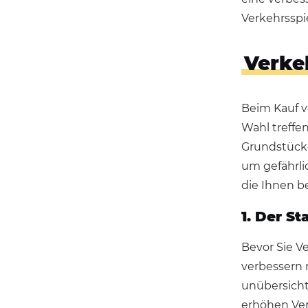
Verkehrsspi
Verkeh
Beim Kauf v
Wahl treffe
Grundstücke
um gefährli
die Ihnen b
1. Der S
Bevor Sie Ve
verbessern
unübersicht
erhöhen Verk