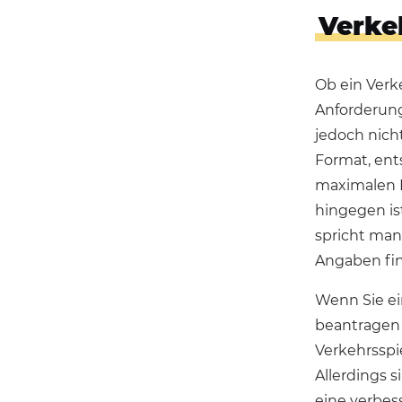
Verke
Ob ein Verke
Anforderung
jedoch nicht
Format, ent
maximalen 
hingegen ist
spricht man
Angaben fin
Wenn Sie ei
beantragen 
Verkehrsspi
Allerdings s
eine verbes