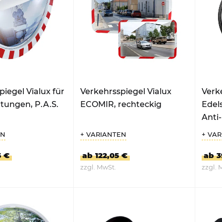
Hundekotbeutelspender
Händedesinfektionsspender
iegel Vialux für
Verkehrsspiegel Vialux
Verk
htungen, P.A.S.
ECOMIR, rechteckig
Edel
Anti-
rund
EN
+ VARIANTEN
+ VA
5 €
ab 122,05 €
ab 3
zzgl. MwSt.
zzgl. 
RODUKT
ZUM PRODUKT
Z