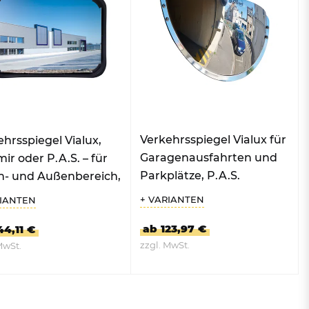
Verkehrsspiegel Vialux für
hrsspiegel Vialux,
Garagenausfahrten und
ir oder P.A.S. – für
Parkplätze, P.A.S.
n- und Außenbereich,
teckig
+ VARIANTEN
RIANTEN
ab 123,97 €
44,11 €
zzgl. MwSt.
MwSt.
UM PRODUKT
ZUM PRODUKT