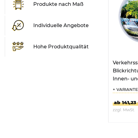
Produkte nach Maß
Individuelle Angebote
Hohe Produktqualität
Verkehrssp
Blickricht
Innen- un
rund
+ VARIANT
ab 141,23
zzgl. MwSt.
ZUM P