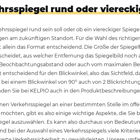
hrsspiegel rund oder vierecki
hrsspiegel rund sein soll oder ob ein viereckiger Spiege
en am zukünftigen Standort. Für die Wahl des richtigen
 allein das Format entscheidend. Die Größe der Spiegelf
scheidet, aus welcher Entfernung das Spiegelbild noch 
Beochbachtungsabstand oder auch vom maximalen Beo
 entscheidend für den Blickwinkel, also das Sichtfeld, d
 bei einem Blickwinkel von 90° auch von 2 Blickrichtung
den Sie bei KELPIO auch in den Produktbeschreibunge
nen Verkehrsspiegel an einer bestimmten Stelle im öff
möchten, gibt es also einige wichtige Aspekte, die Si
egel auszuwählen. Es kann also durchaus von Bedeutung s
ind bei der Auswahl eines Verkehrsspiegels viele Kriter
serte Verkehrssicherheit zu gewährleisten. Unsere umf