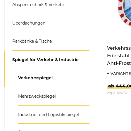
Absperrtechnik & Verkehr
Mülltonnenboxen &
Umhausungen
Überdachungen
Pflanzkübel & Pflanz
Parkbänke & Tische
Verkehrss
Edelstahl
Spiegel für Verkehr & Industrie
Anti-Fros
rund
+ VARIANT
Verkehrsspiegel
ab 444,0
zzgl. MwSt.
Mehrzweckspiegel
ZUM P
Industrie- und Logistikspiegel