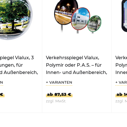
iegel Vialux, 3
Verkehrsspiegel Vialux,
Verke
ungen, für
Polymir oder P.A.S. – für
Polym
d Außenbereich,
Innen- und Außenbereich,
Inne
rund
rech
EN
+ VARIANTEN
+ VA
 €
ab 87,53 €
ab 1
zzgl. MwSt.
zzgl. 
RODUKT
ZUM PRODUKT
Z