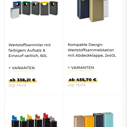
Kompakte Design-
Wertstoffsammler mit
Wertstoffsammelstation
farbigem Aufsatz &
mit Abdeckklappe, 2x40L
Einwurf seitlich, 60L
+ VARIANTEN
+ VARIANTEN
ab 455,70 €
ab 338,21 €
zzgl. MwSt.
zzgl. MwSt.
ZUM PRODUKT
ZUM PRODUKT