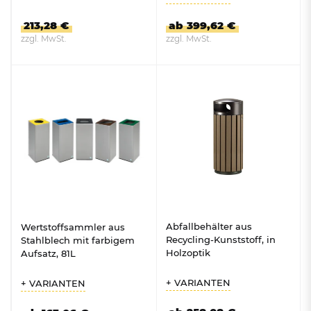
213,28 €
ab 399,62 €
zzgl. MwSt.
zzgl. MwSt.
ZUM PRODUKT
ZUM PRODUKT
Abfallbehälter aus
Wertstoffsammler aus
Recycling-Kunststoff, in
Stahlblech mit farbigem
Holzoptik
Aufsatz, 81L
+ VARIANTEN
+ VARIANTEN