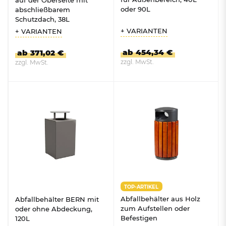
oder 90L
abschließbarem
Schutzdach, 38L
+ VARIANTEN
+ VARIANTEN
ab 454,34 €
ab 371,02 €
zzgl. MwSt.
zzgl. MwSt.
ZUM PRODUKT
ZUM PRODUKT
TOP-ARTIKEL
Abfallbehälter aus Holz
Abfallbehälter BERN mit
zum Aufstellen oder
oder ohne Abdeckung,
Befestigen
120L