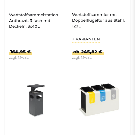
Wertstoffsammler mit
Wertstoffsammelstation
Doppelflügeltür aus Stahl,
Anthrazit, 3-fach mit
120L
Deckeln, 3x40L
+ VARIANTEN
164,95 €
ab 245,82 €
zzgl. MwSt.
zzgl. MwSt.
ZUM PRODUKT
ZUM PRODUKT