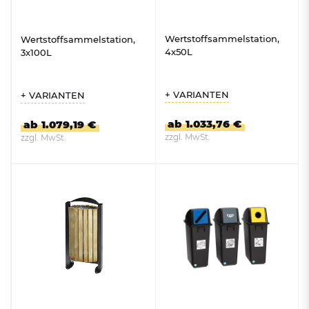
Wertstoffsammelstation,
Wertstoffsammelstation,
4x50L
3x100L
+ VARIANTEN
+ VARIANTEN
ab 1.033,76 €
ab 1.079,19 €
zzgl. MwSt.
zzgl. MwSt.
ZUM PRODUKT
ZUM PRODUKT