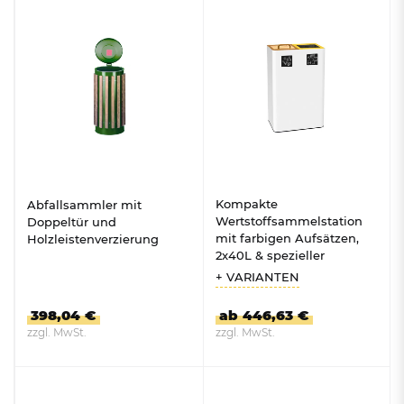
ZUM PRODUKT
ZUM PRODUKT
Kompakte
Abfallsammler mit
Wertstoffsammelstation
Doppeltür und
mit farbigen Aufsätzen,
Holzleistenverzierung
2x40L & spezieller
Bioabfallbehälter, 30L
+ VARIANTEN
398,04 €
ab 446,63 €
zzgl. MwSt.
zzgl. MwSt.
ZUM PRODUKT
ZUM PRODUKT