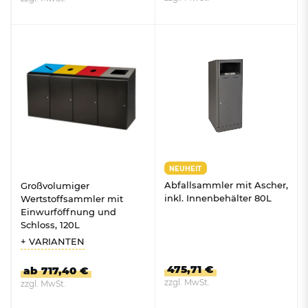
ZUM PRODUKT
ZUM PRODUKT
NEUHEIT
Abfallsammler mit Ascher,
Großvolumiger
inkl. Innenbehälter 80L
Wertstoffsammler mit
Einwurföffnung und
Schloss, 120L
+ VARIANTEN
475,71 €
ab 717,40 €
zzgl. MwSt.
zzgl. MwSt.