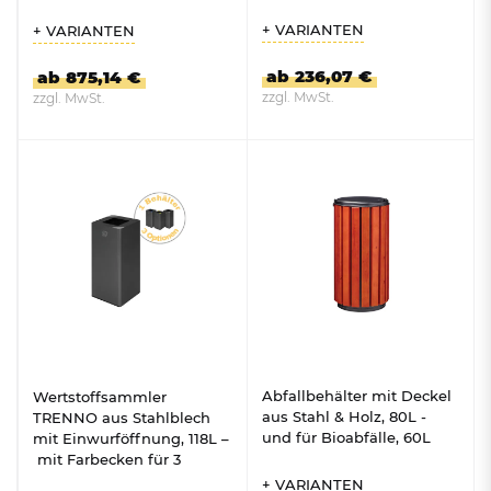
+ VARIANTEN
+ VARIANTEN
ab 236,07 €
ab 875,14 €
zzgl. MwSt.
zzgl. MwSt.
ZUM PRODUKT
ZUM PRODUKT
Abfallbehälter mit Deckel
Wertstoffsammler
aus Stahl & Holz, 80L -
TRENNO aus Stahlblech
und für Bioabfälle, 60L
mit Einwurföffnung, 118L –
mit Farbecken für 3
Abfallarten beiliegend
+ VARIANTEN