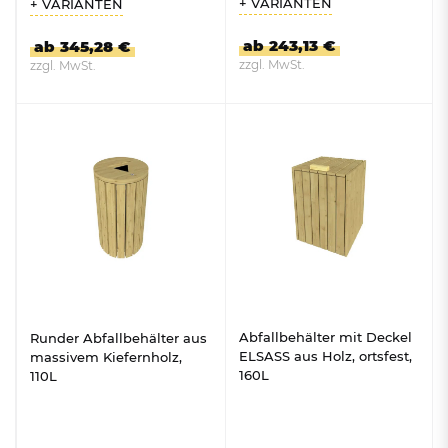
+ VARIANTEN
+ VARIANTEN
ab 243,13 €
ab 345,28 €
zzgl. MwSt.
zzgl. MwSt.
ZUM PRODUKT
ZUM PRODUKT
Abfallbehälter mit Deckel
Runder Abfallbehälter aus
ELSASS aus Holz, ortsfest,
massivem Kiefernholz,
160L
110L