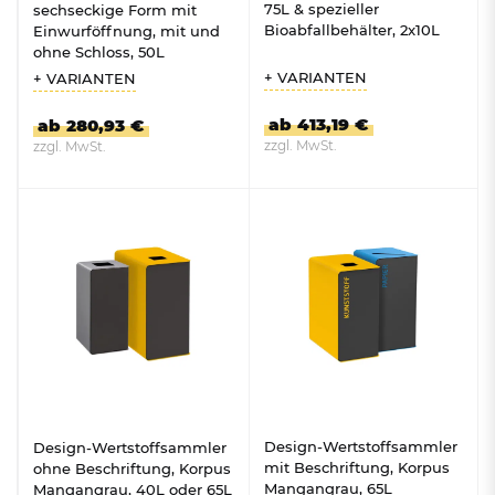
75L & spezieller
sechseckige Form mit
Bioabfallbehälter, 2x10L
Einwurföffnung, mit und
ohne Schloss, 50L
+ VARIANTEN
+ VARIANTEN
ab 413,19 €
ab 280,93 €
zzgl. MwSt.
zzgl. MwSt.
ZUM PRODUKT
ZUM PRODUKT
Design-Wertstoffsammler
Design-Wertstoffsammler
mit Beschriftung, Korpus
ohne Beschriftung, Korpus
Mangangrau, 65L
Mangangrau, 40L oder 65L