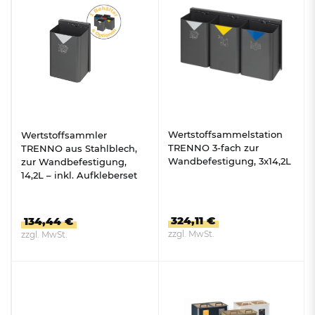
Wertstoffsammelstation
Wertstoffsammler
TRENNO 3-fach zur
TRENNO aus Stahlblech,
Wandbefestigung, 3x14,2L
zur Wandbefestigung,
14,2L – inkl. Aufkleberset
für 4 Abfallarten
324,11 €
134,44 €
zzgl. MwSt.
zzgl. MwSt.
ZUM PRODUKT
ZUM PRODUKT