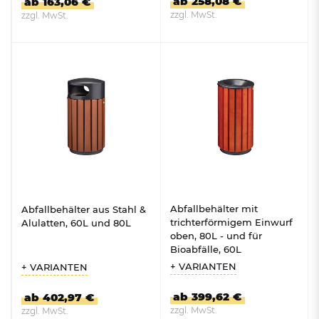
ab 258,08 €
ab 163,06 €
zzgl. MwSt.
zzgl. MwSt.
ZUM PRODUKT
ZUM PRODUKT
Abfallbehälter mit
Abfallbehälter aus Stahl &
trichterförmigem Einwurf
Alulatten, 60L und 80L
oben, 80L - und für
Bioabfälle, 60L
+ VARIANTEN
+ VARIANTEN
ab 399,62 €
ab 402,97 €
zzgl. MwSt.
zzgl. MwSt.