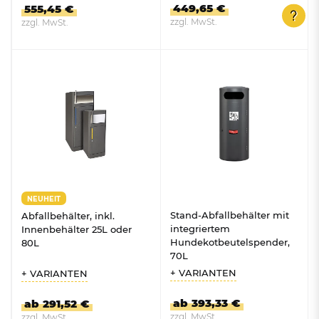
449,65 €
555,45 €
zzgl. MwSt.
zzgl. MwSt.
ZUM PRODUKT
ZUM PRODUKT
NEUHEIT
Stand-Abfallbehälter mit
Abfallbehälter, inkl.
integriertem
Innenbehälter 25L oder
Hundekotbeutelspender,
80L
70L
+ VARIANTEN
+ VARIANTEN
ab 393,33 €
ab 291,52 €
zzgl. MwSt.
zzgl. MwSt.