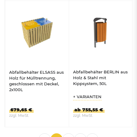
ZUM PRODUKT
ZUM PRODUKT
Abfallbehälter BERLIN aus
Abfallbehälter ELSASS aus
Holz & Stahl mit
Holz für Mülltrennung,
Kippsystem, 50L
geschlossen mit Deckel,
2x100L
+ VARIANTEN
679,65 €
ab 755,55 €
zzgl. MwSt.
zzgl. MwSt.
ZUM PRODUKT
ZUM PRODUKT