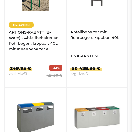
TOP-ARTIKEL
Abfallbehälter mit
AKTIONS-RABATT (B-
Rohrbogen, kippbar, 40L
Ware) - Abfallbehälter an
Rohrbogen, kippbar, 40L -
mit Innenbehälter &
Schloss
+ VARIANTEN
249,95 €
ab 428,36 €
- 41%
zzgl. MwSt.
zzgl. MwSt.
421,50 €
ZUM PRODUKT
ZUM PRODUKT