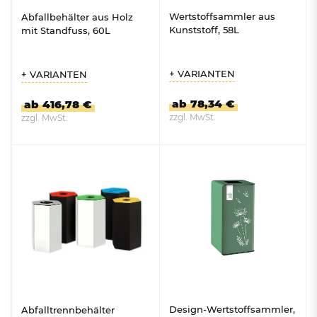
Wertstoffsammler aus
Abfallbehälter aus Holz
Kunststoff, 58L
mit Standfuss, 60L
+ VARIANTEN
+ VARIANTEN
ab 78,34 €
ab 416,78 €
zzgl. MwSt.
zzgl. MwSt.
ZUM PRODUKT
ZUM PRODUKT
Design-Wertstoffsammler,
Abfalltrennbehälter