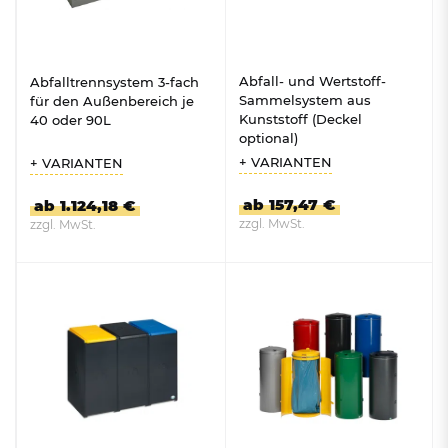
Abfall- und Wertstoff-
Abfalltrennsystem 3-fach
Sammelsystem aus
für den Außenbereich je
Kunststoff (Deckel
40 oder 90L
optional)
+ VARIANTEN
+ VARIANTEN
ab 157,47 €
ab 1.124,18 €
zzgl. MwSt.
zzgl. MwSt.
ZUM PRODUKT
ZUM PRODUKT