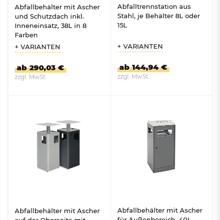
Abfalltrennstation aus
Abfallbehälter mit Ascher
Stahl, je Behälter 8L oder
und Schutzdach inkl.
15L
Inneneinsatz, 38L in 8
Farben
+ VARIANTEN
+ VARIANTEN
ab 144,94 €
ab 290,03 €
zzgl. MwSt.
zzgl. MwSt.
ZUM PRODUKT
ZUM PRODUKT
Abfallbehälter mit Ascher
Abfallbehälter mit Ascher
für Außenbereich, 40L
auf der Oberseite mit