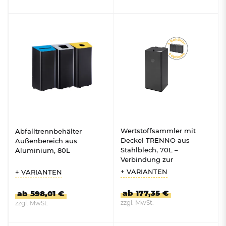
ZUM PRODUKT
ZUM PRODUKT
Wertstoffsammler mit
Abfalltrennbehälter
Deckel TRENNO aus
Außenbereich aus
Stahlblech, 70L –
Aluminium, 80L
Verbindung zur
Wertstoffsammelstation
+ VARIANTEN
+ VARIANTEN
möglich
ab 177,35 €
ab 598,01 €
zzgl. MwSt.
zzgl. MwSt.