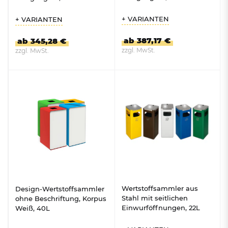
+ VARIANTEN
+ VARIANTEN
ab 387,17 €
ab 345,28 €
zzgl. MwSt.
zzgl. MwSt.
ZUM PRODUKT
ZUM PRODUKT
Wertstoffsammler aus
Design-Wertstoffsammler
Stahl mit seitlichen
ohne Beschriftung, Korpus
Einwurföffnungen, 22L
Weiß, 40L