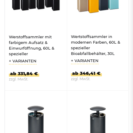
Wertstoffsammler in
Werstoffsammler mit
modernen Farben, 60L &
farbigem Aufsatz &
spezieller
Einwurföffnung, 60L &
Bioabfallbehälter, 30L
spezieller
Bioabfallbehälter, 30L
+ VARIANTEN
+ VARIANTEN
ab 346,41 €
ab 331,84 €
zzgl. MwSt.
zzgl. MwSt.
ZUM PRODUKT
ZUM PRODUKT