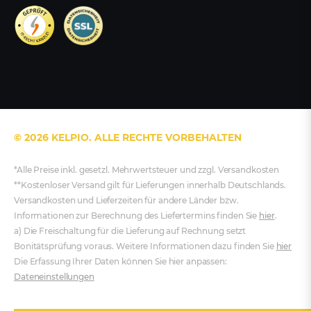
© 2026 KELPIO. ALLE RECHTE VORBEHALTEN
*Alle Preise inkl. gesetzl. Mehrwertsteuer und zzgl. Versandkosten
**Kostenloser Versand gilt für Lieferungen innerhalb Deutschlands.
Versandkosten und Lieferzeiten für andere Länder bzw.
Informationen zur Berechnung des Liefertermins finden Sie
hier
.
a) Die Freischaltung für die Lieferung auf Rechnung setzt
Bonitätsprüfung voraus. Weitere Informationen dazu finden Sie
hier
Die Erfassung Ihrer Daten können Sie hier anpassen:
Dateneinstellungen