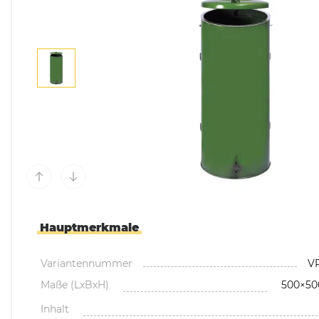
Mülltonnenboxen &
Umhausungen
Pflanzkübel & Pflanz
Hauptmerkmale
Variantennummer
VR
Maße (LxBxH)
500×5
Inhalt