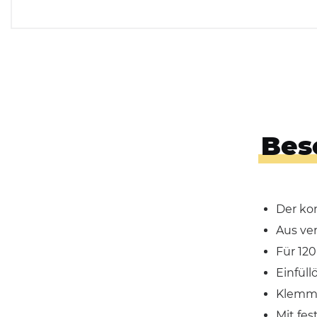
Bes
Der ko
Aus ve
Für 120
Einfül
Klemmr
Mit fe