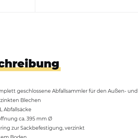
Hundekotbeutelspender
Händedesinfektionsspender
chreibung
mplett geschlossene Abfallsammler für den Außen- und
rzinkten Blechen
L Abfallsäcke
löffnung ca. 395 mm Ø
ing zur Sackbefestigung, verzinkt
stem Boden