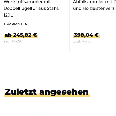
Wertstoffsammler mit
Abfallsammler mit 
Doppelflügeltür aus Stahl,
und Holzleistenverz
120L
+ VARIANTEN
ab 245,82 €
398,04 €
zzgl. MwSt.
zzgl. MwSt.
ZUM PRODUKT
ZUM PRODUKT
Zuletzt angesehen