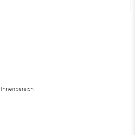
Mülltonnen
Zubehör für Abfallbehälter
und Mülleimer
 Innenbereich