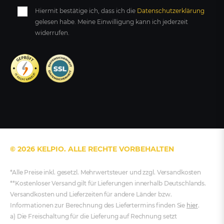
Hiermit bestätige ich, dass ich die
Daten­schutz­erklärung
gelesen habe. Meine Einwilligung kann ich jederzeit
widerrufen.
© 2026 KELPIO. ALLE RECHTE VORBEHALTEN
*Alle Preise inkl. gesetzl. Mehrwertsteuer und zzgl. Versandkosten
**Kostenloser Versand gilt für Lieferungen innerhalb Deutschlands.
Versandkosten und Lieferzeiten für andere Länder bzw.
Informationen zur Berechnung des Liefertermins finden Sie
hier
.
a) Die Freischaltung für die Lieferung auf Rechnung setzt