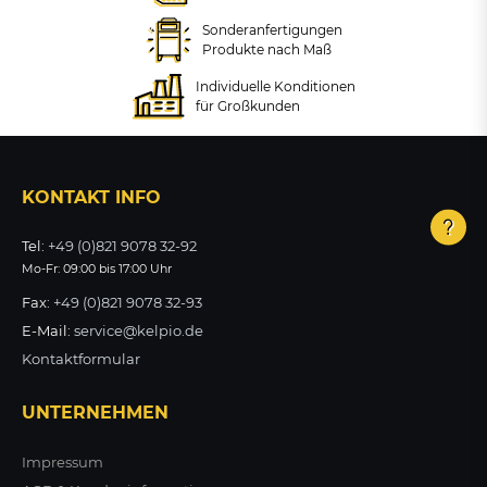
Schmaler Anlehn- und
Absperrbügel aus Edelstahl,
ZUM PRODUKT
Sonderanfertigungen
ab 207,53 €
ab 91,32 €
Ø 48 mm
Produkte nach Maß
zzgl. MwSt.
zzgl. MwSt.
Individuelle Konditionen
+ VARIANTEN
für Großkunden
ZUM PRODUKT
ZUM PRODUKT
ab 192,19 €
zzgl. MwSt.
KONTAKT INFO
ZUM PRODUKT
Tel:
+49 (0)821 9078 32-92
Mo-Fr: 09:00 bis 17:00 Uhr
Fax:
+49 (0)821 9078 32-93
E-Mail:
service@kelpio.de
Kontaktformular
UNTERNEHMEN
Impressum