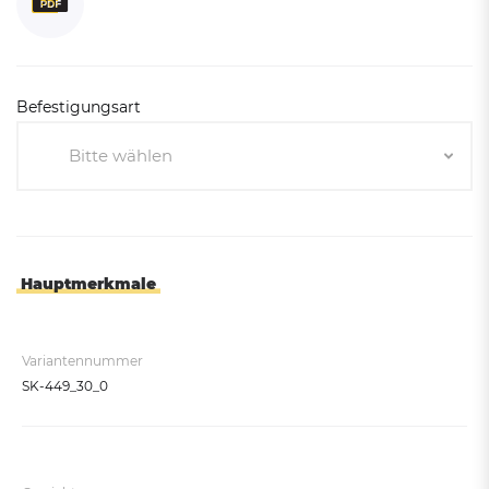
Befestigungsart
Bitte wählen
Bitte wählen
Zum Einbetonieren
Zum Aufdübeln
Hauptmerkmale
Variantennummer
SK-449_30_0