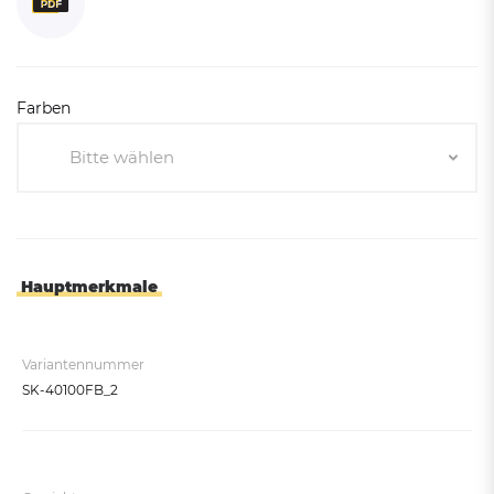
Farben
Bitte wählen
Bitte wählen
Weiß/Rot
Feuerverzinkt - nicht beschichtet
Hauptmerkmale
Variantennummer
SK-40100FB_2