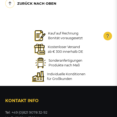
ZURÜCK NACH OBEN
Dreikant-Standardschlüssel
nach DIN 3223
Kauf auf Rechnung
Bonität vorausgesetzt
Absperrpfosten aus
Stahlrohr 70x70 mm,
Kostenloser Versand
herausnehmbar
ab € 300 innerhalb DE
23,12 €
Sonderanfertigungen
+ VARIANTEN
zzgl. MwSt.
Produkte nach Maß
ZUM PRODUKT
ab 202,74 €
Individuelle Konditionen
zzgl. MwSt.
für Großkunden
ZUM PRODUKT
KONTAKT INFO
Tel:
+49 (0)821 9078 32-92