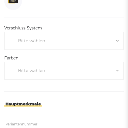
Verschluss-System
Bitte wählen
Bitte wählen
Farben
Dreikantschloss
Bitte wählen
Profilzylinderschloss
Bitte wählen
Weiß/Rot
Feuerverzinkt - nicht beschichtet
Hauptmerkmale
Variantennummer