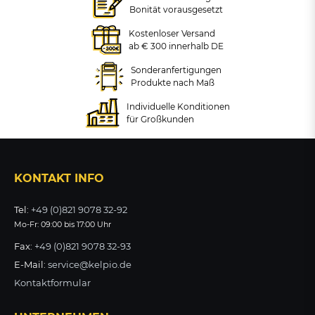
Bonität vorausgesetzt
Zubehör:
Grauguss-Universalschlüssel
Kostenloser Versand
Befestigungsschraubensatz
für Absperrpfosten mit
ab € 300 innerhalb DE
8x80mm (4 Stück) z.B. für
Dreikantverschluss
Absperrpfosten &
Sonderanfertigungen
Fahrradparker
Produkte nach Maß
Individuelle Konditionen
23,36 €
26,48 €
für Großkunden
zzgl. MwSt.
zzgl. MwSt.
ZUM PRODUKT
ZUM PRODUKT
KONTAKT INFO
Tel:
+49 (0)821 9078 32-92
Mo-Fr: 09:00 bis 17:00 Uhr
Fax:
+49 (0)821 9078 32-93
E-Mail:
service@kelpio.de
Kontaktformular