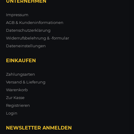
UNTERNEHMEN
Bodenhülse zum Befestigen
von umlegbaren
Impressum
Absperrpfosten
AGB & Kundeninformationen
Datenschutzerklärung
Widerrufsbelehrung & -formular
35,34 €
Dateneinstellungen
zzgl. MwSt.
ZUM PRODUKT
EINKAUFEN
Zahlungsarten
Versand & Lieferung
Warenkorb
Zur Kasse
Registrieren
Login
NEWSLETTER ANMELDEN