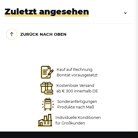
Zuletzt angesehen
ZURÜCK NACH OBEN
Kauf auf Rechnung
Bonität vorausgesetzt
Kostenloser Versand
ab € 300 innerhalb DE
Doppel Müllsackständer mit
4 Laufrollen und
Sonderanfertigungen
Metalldeckel in 2
Produkte nach Maß
Ausführungen
Individuelle Konditionen
+ VARIANTEN
für Großkunden
ab 218,09 €
zzgl. MwSt.