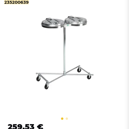
235200639
259,53 €