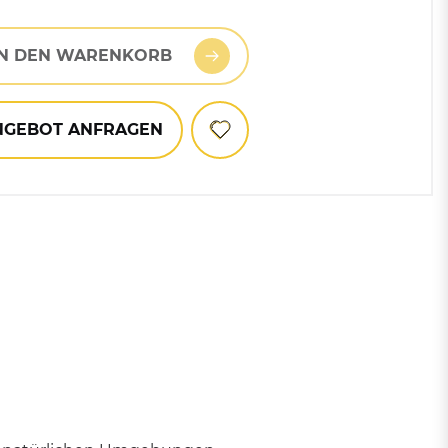
ngrau
Mülltonnen
IN DEN WARENKORB
rün RAL 6005
Zubehör für Abfallbehälter
und Mülleimer
NGEBOT ANFRAGEN