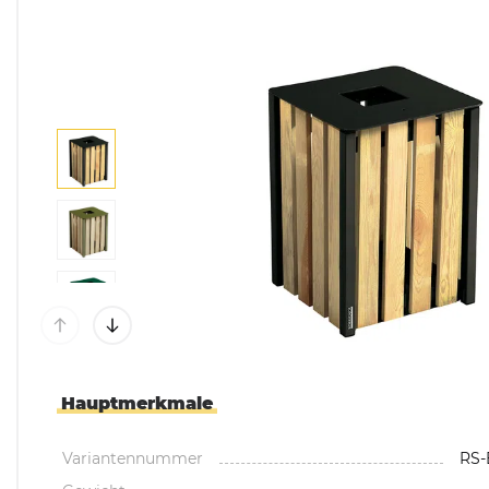
Mülltonnenboxen &
Umhausungen
Pflanzkübel & Pflanz
Hauptmerkmale
Variantennummer
RS-