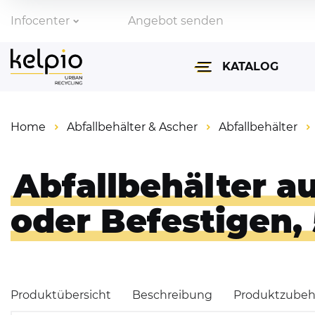
Infocenter
Angebot senden
Zahlungsarten
KATALOG
Lieferinformationen
Home
Abfallbehälter & Ascher
Abfallbehälter
Abfallbehälter & Asch
Fahrradparksysteme
Abfallbehälter a
Absperrtechnik & Ve
oder Befestigen,
Überdachungen
Parkbänke & Tische
Produktübersicht
Beschreibung
Produktzubeh
Spiegel für Verkehr &