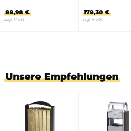
88,98 €
179,30 €
zzgl. MwSt.
zzgl. MwSt.
ZUM PRODUKT
ZUM PRODUKT
Unsere Empfehlungen