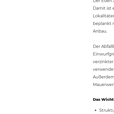
Der Eden 
Damit ist 
Lokalitäte
beplankt 
Anbau.
Der Abfal
Einwurfgrö
verzinkter
verwendet
Außerdem 
Mauerwerk
Das Wicht
Strukt