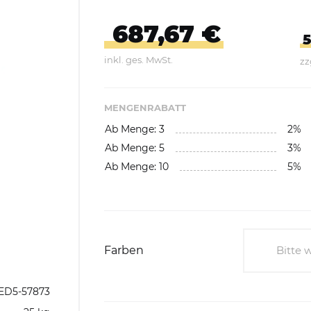
Abfallbehälter aus Kunststoff
687,67 €
E-Bikes Ladestationen &
Geländer
Abfallwagen
5
Parker
inkl. ges. MwSt.
zz
gefäße
Fahrrad-Doppelstockparker
Abfalltrennsysteme,
Wertstoffsammler
MENGENRABATT
Ab Menge: 3
2%
Außenbereich
Ab Menge: 5
3%
Innenbereich
Ab Menge: 10
5%
Feuerfest / Selbstlöschend
Wertstoffsammelstationen
Einzelbehälter
Farben
Bitte 
Wertstoffsammler aus
Bitte 
ED5-57873
Edelstahl
Olivg