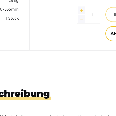
25 kg
Manga
00×565mm
Hundekotbeutelspender
Moosg
1 Stück
Händedesinfektionsspender
A
chreibung