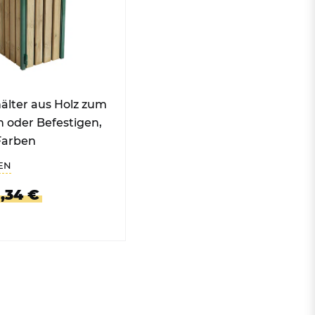
älter aus Holz zum
n oder Befestigen,
 Farben
EN
,34 €
 PRODUKT