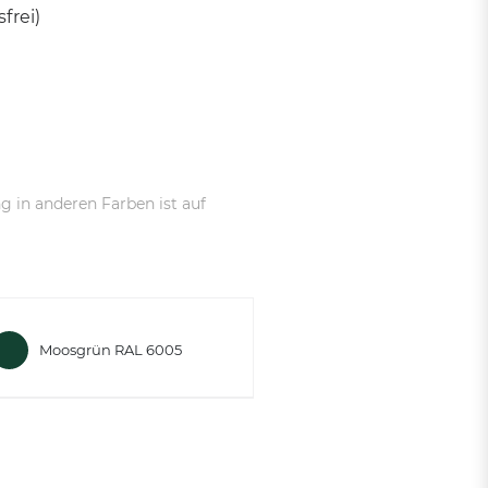
frei)
g in anderen Farben ist auf
Moosgrün RAL 6005