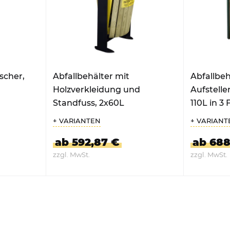
scher,
Abfallbehälter mit
Abfallbeh
Holzverkleidung und
Aufstelle
Standfuss, 2x60L
110L in 3
+ VARIANTEN
+ VARIANT
ab 592,87 €
ab 688
zzgl. MwSt.
zzgl. MwSt.
ZUM PRODUKT
ZUM