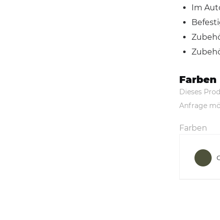
Im Aut
Befest
Zubehö
Zubehö
Farben
Dieses Prod
Anfrage mö
Farben