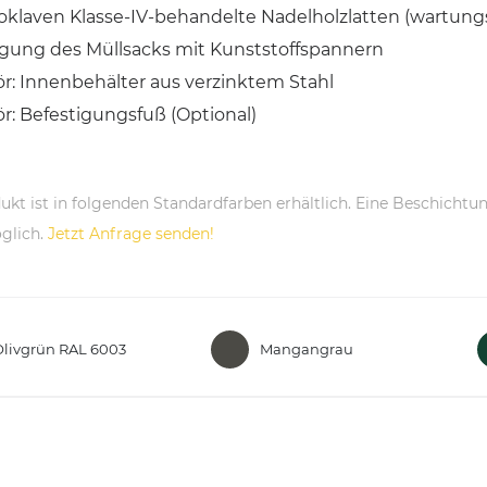
oklaven Klasse-IV-behandelte Nadelholzlatten (wartungs
igung des Müllsacks mit Kunststoffspannern
r: Innenbehälter aus verzinktem Stahl
r: Befestigungsfuß (Optional)
ukt ist in folgenden Standardfarben erhältlich. Eine Beschichtun
glich.
Jetzt Anfrage senden!
Olivgrün RAL 6003
Mangangrau