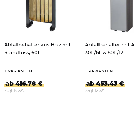
Abfallbehälter aus Holz mit
Abfallbehälter mit A
Standfuss, 60L
30L/6L & 60L/12L
+ VARIANTEN
+ VARIANTEN
ab 416,78 €
ab 453,43 €
zzgl. MwSt.
zzgl. MwSt.
ZUM PRODUKT
ZUM PRODUKT