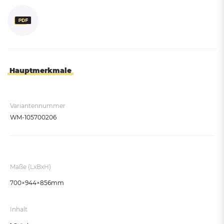
Hauptmerkmale
Variantennummer
WM-105700206
Maße (LxBxH)
700×944×856mm
Inhalt