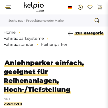
Home
Zur Kategorie
Fahrradparksysteme
Fahrradständer
Reihenparker
Anlehnparker einfach,
geeignet für
Reihenanlagen,
Hoch-/Tiefstellung
ART
235203911