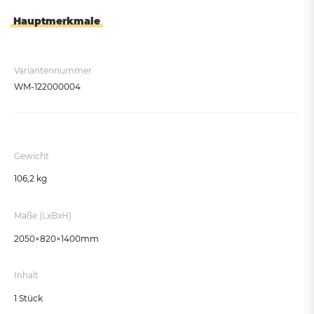
Hauptmerkmale
Variantennummer
WM-122000004
Gewicht
106,2 kg
Maße (LxBxH)
2050×820×1400mm
Inhalt
1 Stück