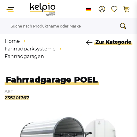
Home
Zur Kategorie
Fahrradparksysteme
Fahrradgaragen
Fahrradgarage POEL
ART
235201767