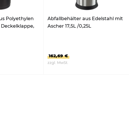
us Polyethylen
Abfallbehälter aus Edelstahl mit
 Deckelklappe,
Ascher 17,5L /0,25L
162,69 €
zzgl. MwSt.
DUKT
ZUM PRODUKT