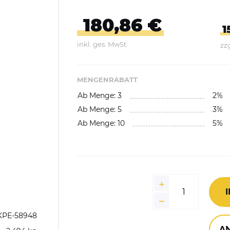
Abfallbehälter aus Kunststoff
180,86 €
E-Bikes Ladestationen &
Geländer
Abfallwagen
1
Parker
inkl. ges. MwSt.
zzg
gefäße
Fahrrad-Doppelstockparker
Abfalltrennsysteme,
Wertstoffsammler
MENGENRABATT
Ab Menge: 3
2%
Außenbereich
Ab Menge: 5
3%
Innenbereich
Ab Menge: 10
5%
Feuerfest / Selbstlöschend
Wertstoffsammelstationen
Einzelbehälter
Wertstoffsammler aus
KPE-58948
Edelstahl
A