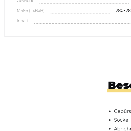
Gewicht
Maße (LxBxH)
280×2
Inhalt
Bes
Gebürs
Sockel
Abnehm