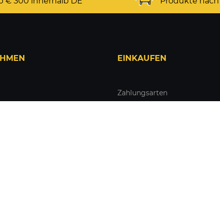
b € 300 innerhalb DE
Produkte nach
EHMEN
EINKAUFEN
Zahlungsarten
eninformationen
Versand & Lieferung
zerklärung
Warenkorb
lehrung & -formular
Zur Kasse
ellungen
Registrieren
Login