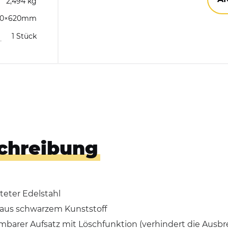
2,494 kg
80×620mm
Hundekotbeutelspender
1 Stück
Händedesinfektionsspender
chreibung
teter Edelstahl
 aus schwarzem Kunststoff
barer Aufsatz mit Löschfunktion (verhindert die Ausbr