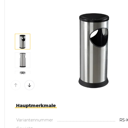
Mülltonnenboxen &
Umhausungen
Pflanzkübel & Pflanz
Hauptmerkmale
Variantennummer
RS-