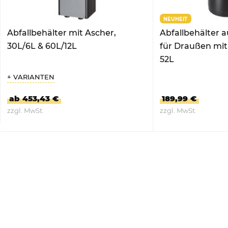
NEUHEIT
Abfallbehälter mit Ascher,
Abfallbehälter a
30L/6L & 60L/12L
für Draußen mit
52L
+ VARIANTEN
ab 453,43 €
189,99 €
zzgl. MwSt.
zzgl. MwSt.
ZUM PRODUKT
ZUM PRO