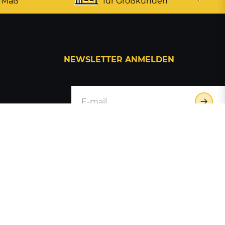
 Maß
für Großkunden
NEWSLETTER ANMELDEN
Hiermit bestätige ich, dass ich die
Daten­schutz­erklärung
gelesen habe.
Meine Einwilligung kann ich jederzeit
widerrufen.