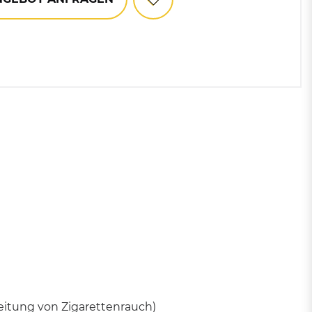
Mülltonnen
Zubehör für Abfallbehälter
und Mülleimer
eitung von Zigarettenrauch)