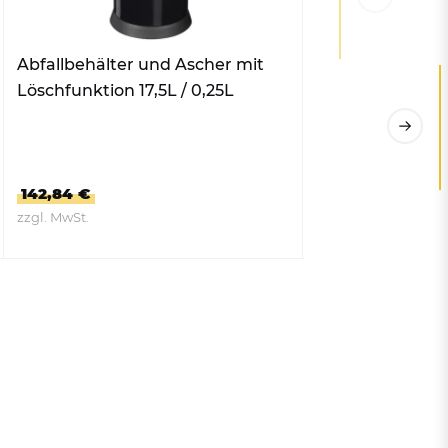
Abfallbehälter und Ascher mit
Abfallbehälter 
Löschfunktion 17,5L / 0,25L
Löschfunktion 12
+ VARIANTEN
142,84 €
ab 94,57 €
zzgl. MwSt.
zzgl. MwSt.
ZUM PRODUKT
ZUM PRO