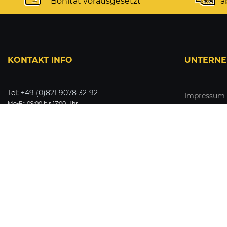
Bonität vorausgesetzt
a
KONTAKT INFO
UNTERN
Tel:
+49 (0)821 9078 32-92
Impressum
Mo-Fr: 09:00 bis 17:00 Uhr
AGB & Kund
Fax:
+49 (0)821 9078 32-93
Datenschut
E-Mail:
service@kelpio.de
Widerrufsbe
Kontaktformular
Dateneinst