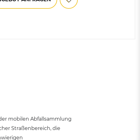
Mülltonnen
Zubehör für Abfallbehälter
und Mülleimer
i der mobilen Abfallsammlung
her Straßenbereich, die
hwierigen