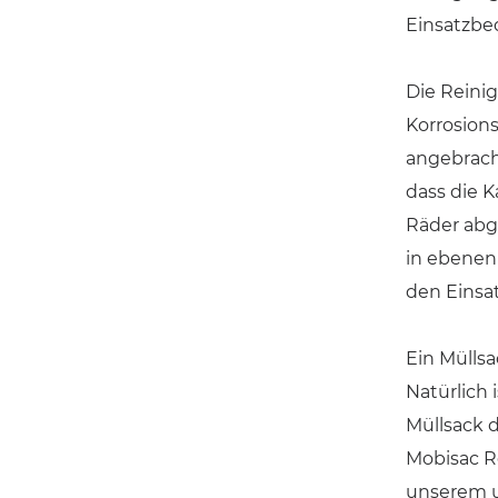
Einsatzbe
Die Reinig
Korrosion
angebracht
dass die K
Räder abg
in ebenen
den Einsa
Ein Müllsa
Natürlich 
Müllsack d
Mobisac Re
unserem u