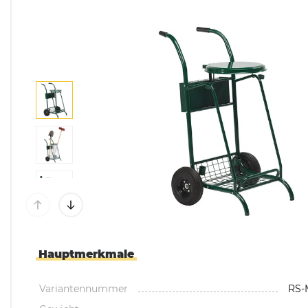
Mülltonnenboxen &
Umhausungen
Pflanzkübel & Pflanz
Hauptmerkmale
Variantennummer
RS-