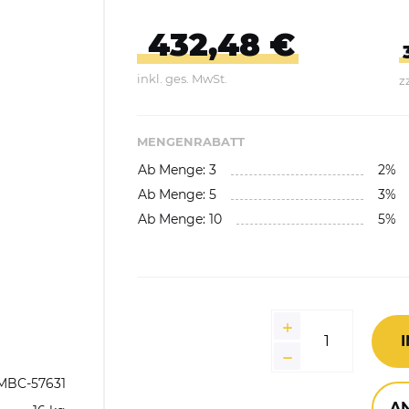
Abfallbehälter aus Kunststoff
432,48 €
E-Bikes Ladestationen &
Geländer
Abfallwagen
Parker
inkl. ges. MwSt.
z
gefäße
Fahrrad-Doppelstockparker
Abfalltrennsysteme,
Wertstoffsammler
MENGENRABATT
Ab Menge: 3
2%
Außenbereich
Ab Menge: 5
3%
Innenbereich
Ab Menge: 10
5%
Feuerfest / Selbstlöschend
Wertstoffsammelstationen
Einzelbehälter
Wertstoffsammler aus
MBC-57631
Edelstahl
A