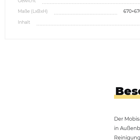
Gewicht
Maße (LxBxH)
670×6
Inhalt
Bes
Der Mobis
in Außenb
Reinigung