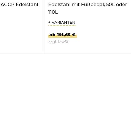
HACCP Edelstahl
Edelstahl mit Fußpedal, 50L oder
110L
+ VARIANTEN
ab 191,65 €
zzgl. MwSt.
DUKT
ZUM PRODUKT