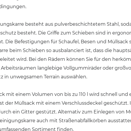
dingungen.
ungskarre besteht aus pulverbeschichtetem Stahl, sodass
sschutz besteht. Die Griffe zum Schieben sind in ergon
. Die Befestigungen für Schaufel, Besen und Müllsack s
arre beim Schieben so ausbalanciert ist, dass die haupt
eleitet wird. Bei den Rädern können Sie für den herkö
 Arbeitsräumen langlebige Vollgummiräder oder großvo
tz in unwegsamen Terrain auswählen.
ck mit einem Volumen von bis zu 110 l wird schnell und 
ist der Müllsack mit einem Verschlussdeckel geschützt.
urch ein Gitter gestützt. Alternativ zum Einlegen von Mü
inigungskarre auch mit Straßenabfallkörben ausstatten, 
mfassenden Sortiment finden.