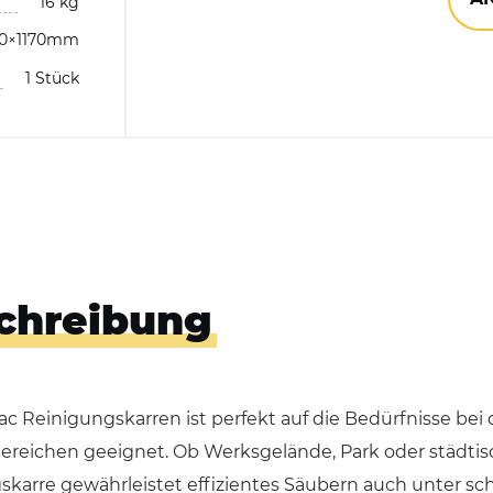
16 kg
70×1170mm
Hundekotbeutelspender
1 Stück
Händedesinfektionsspender
chreibung
ac Reinigungskarren ist perfekt auf die Bedürfnisse be
ereichen geeignet. Ob Werksgelände, Park oder städtisc
skarre gewährleistet effizientes Säubern auch unter sc