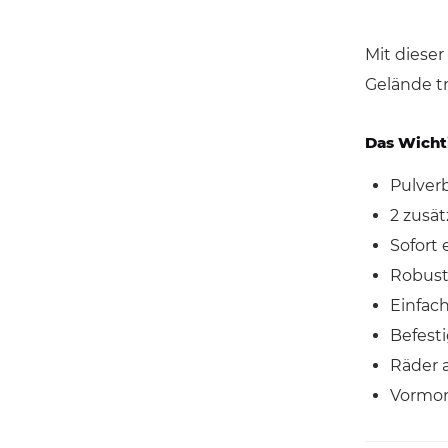
Mit diese
Gelände t
Das Wicht
Pulver
2 zusät
Sofort 
Robust
Einfac
Befest
Räder 
Vormon