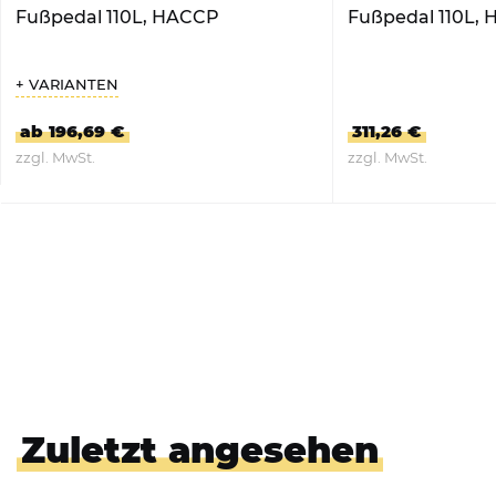
Fußpedal 110L, HACCP
Fußpedal 110L, 
+ VARIANTEN
ab 196,69 €
311,26 €
zzgl. MwSt.
zzgl. MwSt.
ZUM PRODUKT
ZUM PRO
Zuletzt angesehen