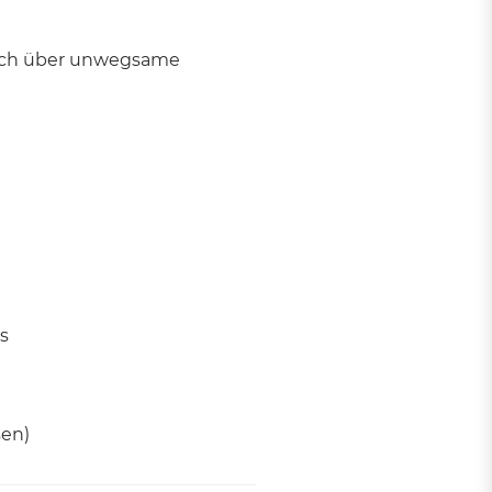
auch über unwegsame
ks
sen)