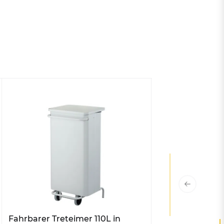
Fahrbarer Treteimer 110L in
Abfallwagen fü