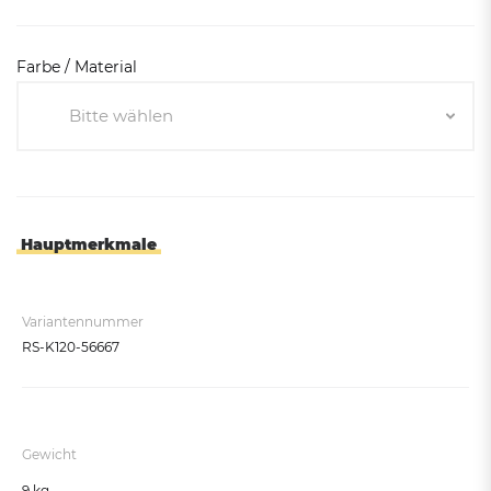
Farbe / Material
Bitte wählen
Bitte wählen
Grau/Grau
Blau/Grau
Hauptmerkmale
Gelb/Grau
Gruen/Grau
Variantennummer
RS-K120-56667
Gewicht
9 kg