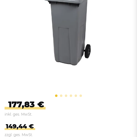
177,83 €
inkl. ges. MwSt.
149,44 €
zzgl. ges. MwSt.