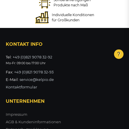
145,91 €
ab 179,82 €
Produkte nach Maß
zzgl. MwSt.
zzgl. MwSt.
Individuelle Konditionen
+ VARIANTEN
für Großkunden
ZUM PRODUKT
ZUM PRODUKT
ab 149,44 €
zzgl. MwSt.
KONTAKT INFO
ZUM PRODUKT
Tel:
+49 (0)821 9078 32-92
Mo-Fr: 09:00 bis 17:00 Uhr
Fax:
+49 (0)821 9078 32-93
E-Mail:
service@kelpio.de
Kontaktformular
UNTERNEHMEN
Impressum
AGB & Kundeninformationen