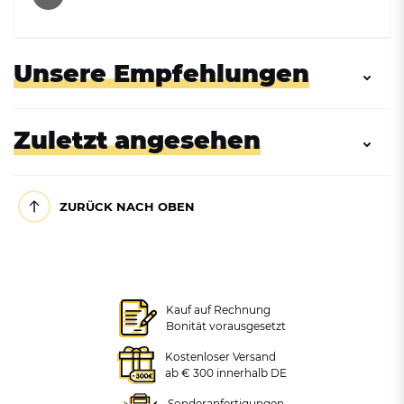
Unsere Empfehlungen
Zuletzt angesehen
ZURÜCK NACH OBEN
NEUHEIT
Mülltonne aus Kunststoff
Mülltonne aus Kunststoff
Kauf auf Rechnung
mit 2 Rädern, 80L
mit 2 Rädern und Schiene,
Bonität vorausgesetzt
120L
Kostenloser Versand
TOP-ARTIKEL
ab € 300 innerhalb DE
+ VARIANTEN
Mülltonne aus Kunststoff mit
2 Rädern, 120L
Sonderanfertigungen