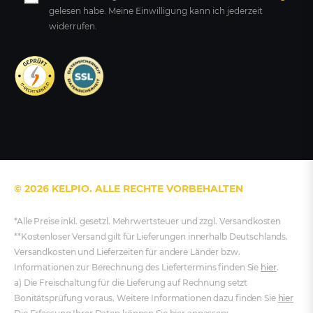
gelesen habe. Meine Einwilligung kann ich jederzeit
widerrufen.
© 2026 KELPIO. ALLE RECHTE VORBEHALTEN
*Alle Preise inkl. gesetzl. Mehrwertsteuer und zzgl. Versandkosten
**Kostenloser Versand gilt für Lieferungen innerhalb Deutschlands.
Versandkosten und Lieferzeiten für andere Länder bzw.
Informationen zur Berechnung des Liefertermins finden Sie
hier
.
a) Die Freischaltung für die Lieferung auf Rechnung setzt
Bonitätsprüfung voraus. Weitere Informationen dazu finden Sie
hier