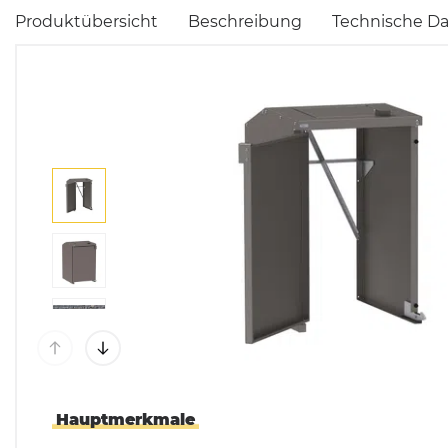
Produktübersicht
Beschreibung
Technische D
Mülltonnenboxen &
Umhausungen
Pflanzkübel & Pflanz
Hauptmerkmale