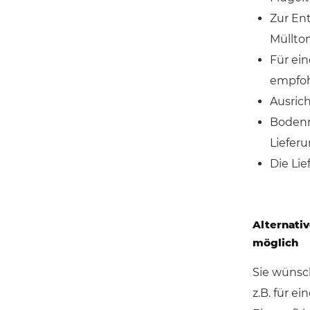
Zur Ent
Müllton
Für ei
empfoh
Ausric
Bodenm
Liefer
Die Lie
Alternativ
möglich
Sie wünsc
z.B. für e