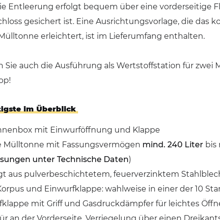
e Entleerung erfolgt bequem über eine vorderseitige Fl
hloss gesichert ist. Eine Ausrichtungsvorlage, die das ko
Mülltonne erleichtert, ist im Lieferumfang enthalten.
Sie auch die Ausführung als Wertstoffstation für zwei M
op!
igste im Überblick
nnenbox mit Einwurföffnung und Klappe
ne Mülltonne mit Fassungsvermögen
mind. 240 Liter
bis 
ungen unter Technische Daten
)
igt aus pulverbeschichtetem, feuerverzinktem Stahlblec
Korpus und Einwurfklappe: wahlweise in einer der 10 St
fklappe mit Griff und Gasdruckdämpfer für leichtes Öff
ür an der Vorderseite, Verriegelung über einen Dreikant