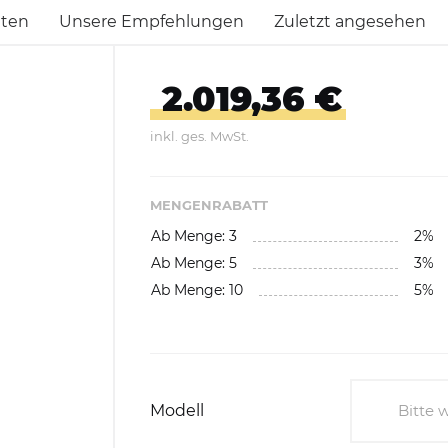
Abfallbehälter aus Kunststoff
aten
Unsere Empfehlungen
Zuletzt angesehen
E-Bikes Ladestationen &
Geländer
Abfallwagen
Parker
2.019,36 €
gefäße
Fahrrad-Doppelstockparker
Abfalltrennsysteme,
inkl. ges. MwSt.
Wertstoffsammler
Außenbereich
MENGENRABATT
Innenbereich
Ab Menge: 3
2%
Ab Menge: 5
3%
Feuerfest / Selbstlöschend
Ab Menge: 10
5%
Wertstoffsammelstationen
Einzelbehälter
Wertstoffsammler aus
Modell
Bitte 
Edelstahl