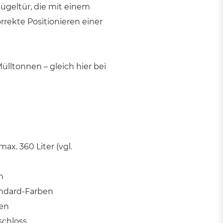
ügeltür, die mit einem
rrekte Positionieren einer
ülltonnen – gleich hier bei
max. 360 Liter (vgl.
h
andard-Farben
nen
schloss