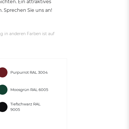
ichten. Ein attraktives
 Sprechen Sie uns an!
g in anderen Farben ist auf
Purpurrot RAL 3004
Moosgrün RAL 6005
Tiefschwarz RAL
9005