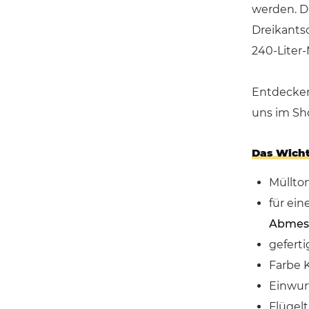
werden. Di
Dreikantsc
240-Liter-
Entdecken 
uns im Sh
Das Wicht
Müllto
für ei
Abmess
gefert
Farbe 
Einwur
Flügelt