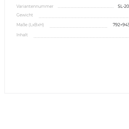
Variantennummer
SL-20
Gewicht
Maße (LxBxH)
792×94
Inhalt