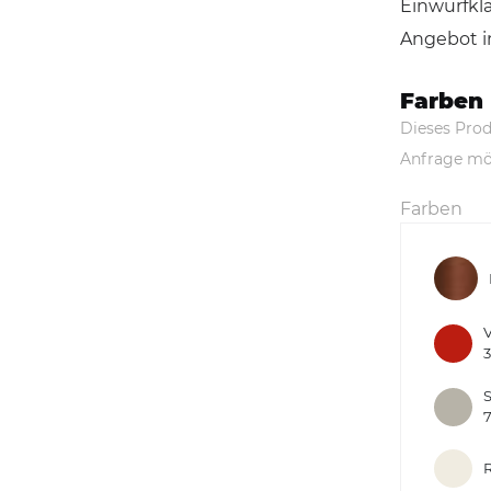
Einwurfkla
Angebot i
Farben
Dieses Prod
Anfrage mö
Farben
V