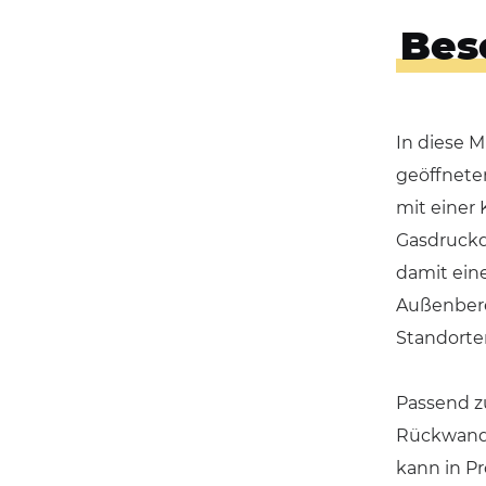
Bes
In diese 
geöffnetem
mit einer 
Gasdruckdä
damit eine
Außenbere
Standorte
Passend z
Rückwand.
kann in P