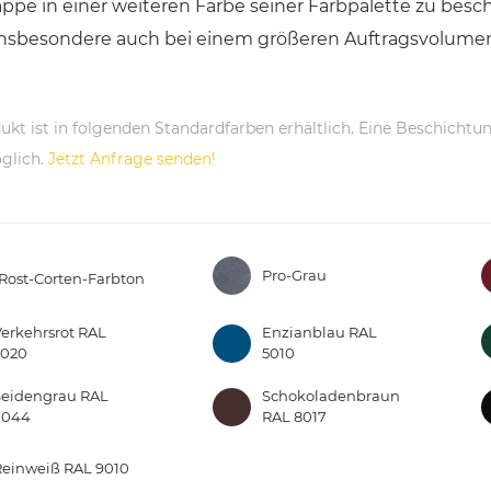
ppe in einer weiteren Farbe seiner Farbpalette zu besch
nsbesondere auch bei einem größeren Auftragsvolumen.
ukt ist in folgenden Standardfarben erhältlich. Eine Beschichtun
glich.
Jetzt Anfrage senden!
Pro-Grau
Rost-Corten-Farbton
erkehrsrot RAL
Enzianblau RAL
3020
5010
Seidengrau RAL
Schokoladenbraun
7044
RAL 8017
Reinweiß RAL 9010