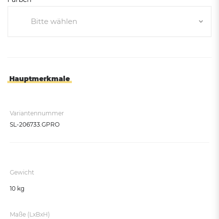
Bitte wählen
Bitte wählen
Corten-Effekt
Pro-Grau
Hauptmerkmale
Purpurrot RAL 3004
Verkehrsrot RAL 3020
Variantennummer
Enzianblau RAL 5010
SL-206733.GPRO
Moosgrün RAL 6005
Seidengrau RAL 7044
Schokoladenbraun RAL 8017
Gewicht
Tiefschwarz RAL 9005
10 kg
Reinweiß RAL 9010
Maße (LxBxH)