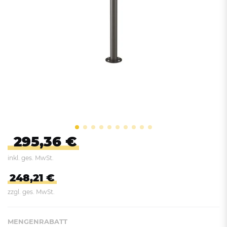
295,36 €
inkl. ges. MwSt.
248,21 €
zzgl. ges. MwSt.
MENGENRABATT