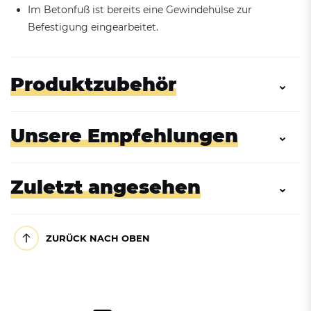
Im Betonfuß ist bereits eine Gewindehülse zur
Befestigung eingearbeitet.
Produktzubehör
Unsere Empfehlungen
Zuletzt angesehen
ZURÜCK NACH OBEN
Zubehör:
Zubehör: Bodenanker-Set für
Bodenbefestigungswinkel-
Bänke, Tische und
Set für Sitzbänke TAMM mit
Picknicktische
Betonstützen
Parkbank TAMM mit