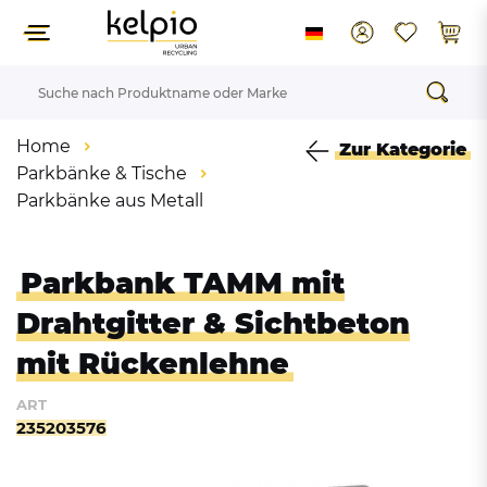
Home
Zur Kategorie
Parkbänke & Tische
Parkbänke aus Metall
Parkbank TAMM mit
Drahtgitter & Sichtbeton
mit Rückenlehne
ART
235203576