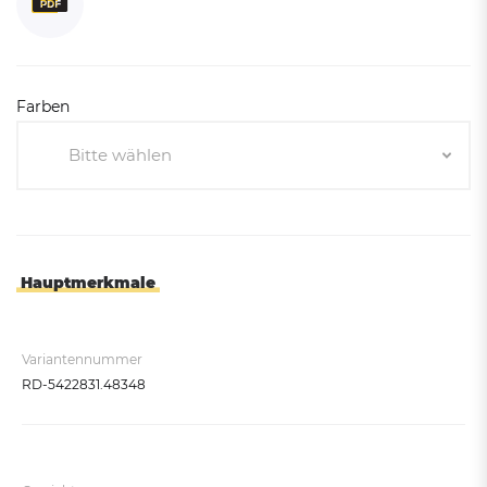
Farben
Bitte wählen
Bitte wählen
Weißaluminium RAL 9006 (Anti-Graffiti)
Anthrazitgrau RAL 7016 (Anti-Graffiti)
Hauptmerkmale
Eisenglimmer DB 703 (Anti-Graffiti)
Tannengrün RAL 6009
Variantennummer
Ultramarinblau RAL 5002
RD-5422831.48348
Rubinrot RAL 3003