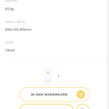
Gewicht
122 kg
Maße (LxBxH)
2050×513×874mm
Inhalt
1 Stück
IN DEN WARENKORB