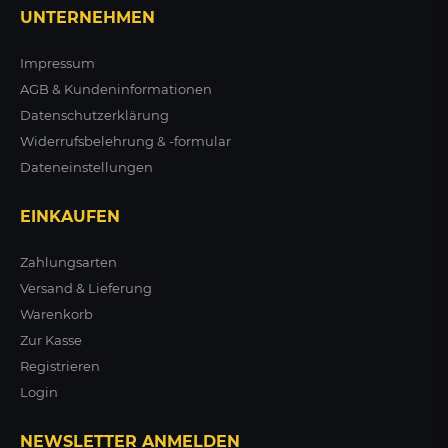
geschlossenen
UNTERNEHMEN
Seitenelementen
+ VARIANTEN
Impressum
AGB & Kundeninformationen
ab 1.376,05 €
zzgl. MwSt.
Datenschutzerklärung
Widerrufsbelehrung & -formular
ZUM PRODUKT
Dateneinstellungen
EINKAUFEN
Zahlungsarten
Versand & Lieferung
Warenkorb
Zur Kasse
Registrieren
Login
NEWSLETTER ANMELDEN