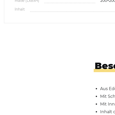
Maße (LxBxH)
200×20
Inhalt
Bes
Aus Ede
Mit Sch
Mit Inn
Inhalt c