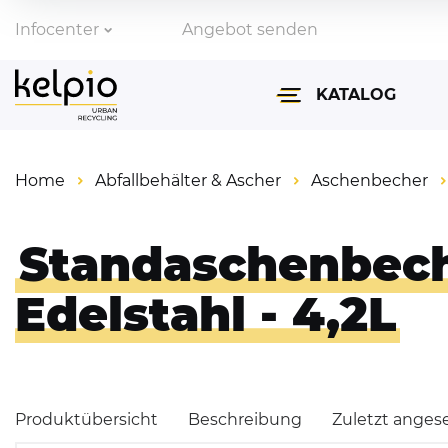
Infocenter
Angebot senden
Zahlungsarten
KATALOG
Lieferinformationen
Home
Abfallbehälter & Ascher
Aschenbecher
Abfallbehälter & Asch
Fahrradparksysteme
Standaschenbech
Absperrtechnik & Ve
Edelstahl - 4,2L
Überdachungen
Parkbänke & Tische
Produktübersicht
Beschreibung
Zuletzt ange
Spiegel für Verkehr &