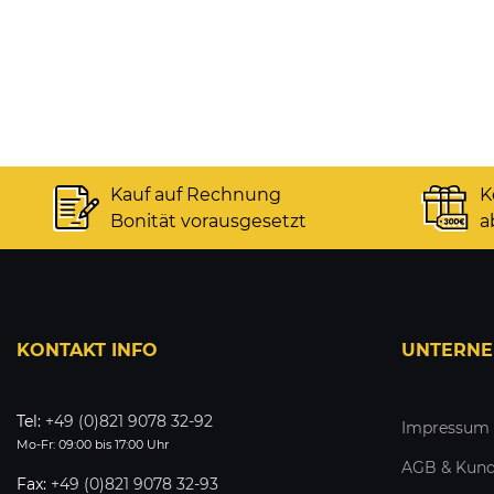
Kauf auf Rechnung
K
Bonität vorausgesetzt
a
KONTAKT INFO
UNTERN
Tel:
+49 (0)821 9078 32-92
Impressum
Mo-Fr: 09:00 bis 17:00 Uhr
AGB & Kund
Fax:
+49 (0)821 9078 32-93