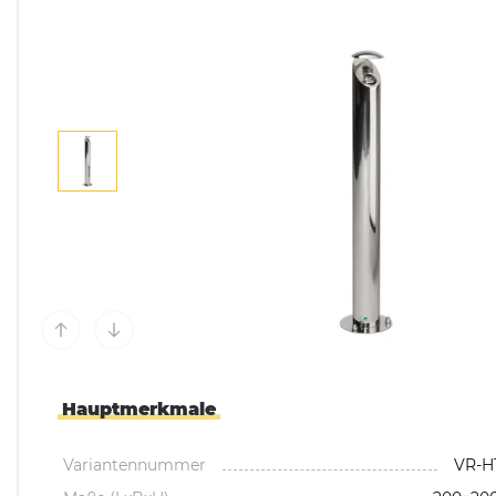
Mülltonnenboxen &
Umhausungen
Pflanzkübel & Pflanz
Hauptmerkmale
Variantennummer
VR-H