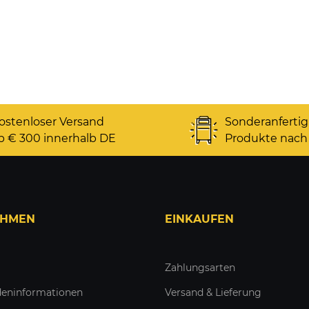
ostenloser Versand
Sonderanferti
b € 300 innerhalb DE
Produkte nach
EHMEN
EINKAUFEN
Zahlungsarten
eninformationen
Versand & Lieferung