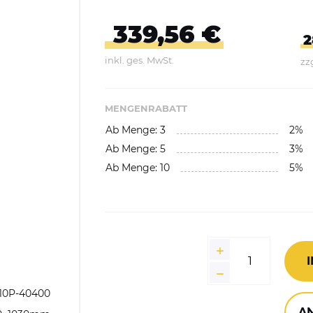
Abfallbehälter aus Kunststoff
339,56 €
E-Bikes Ladestationen &
Geländer
Abfallwagen
2
Parker
inkl. ges. MwSt.
zz
gefäße
Fahrrad-Doppelstockparker
Abfalltrennsysteme,
Wertstoffsammler
MENGENRABATT
Ab Menge: 3
2%
Außenbereich
Ab Menge: 5
3%
Innenbereich
Ab Menge: 10
5%
Feuerfest / Selbstlöschend
Wertstoffsammelstationen
Einzelbehälter
Wertstoffsammler aus
10P-40400
Edelstahl
A