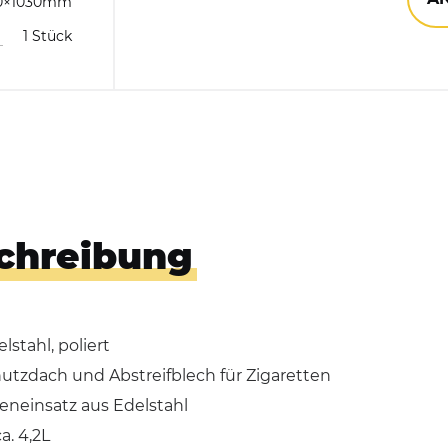
0×1030mm
1 Stück
Hundekotbeutelspender
Händedesinfektionsspender
chreibung
lstahl, poliert
utzdach und Abstreifblech für Zigaretten
eneinsatz aus Edelstahl
a. 4,2L