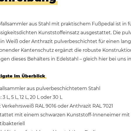
fallsammler aus Stahl mit praktischem Fußpedal ist in f
sigkeitsdichten Kunststoffeinsatz ausgestattet. Die pu
 in Weiß oder Anthrazit pulverbeschichtet für einen lan
nender Kantenschutz ergänzt die robuste Konstruktion
en dieses Behälters in Edelstahl – gleich hier bei uns
igste im Überblick
fallsammler aus pulverbeschichtetem Stahl
3 L, 5 L, 12 L, 20 L oder 30 L
: Verkehrsweiß RAL 9016 oder Anthrazit RAL 7021
tattet mit einem schwarzen Kunststoff-Inneneimer mit H
ibakteriell