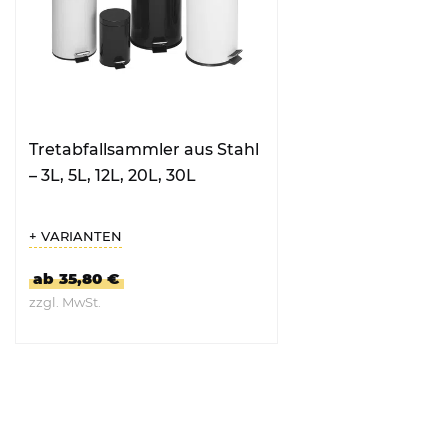
Tretabfallsammler aus Stahl
– 3L, 5L, 12L, 20L, 30L
+ VARIANTEN
ab 35,80 €
zzgl. MwSt.
ZUM PRODUKT