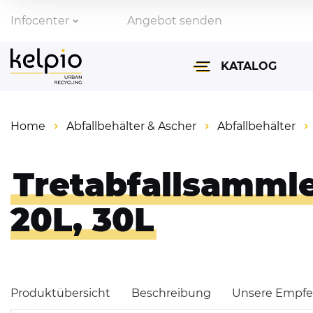
Infocenter
Angebot senden
Zahlungsarten
KATALOG
Lieferinformationen
Home
Abfallbehälter & Ascher
Abfallbehälter
Abfallbehälter & Asch
Fahrradparksysteme
Tretabfallsammler
Absperrtechnik & Ve
20L, 30L
Überdachungen
Parkbänke & Tische
Produktübersicht
Beschreibung
Unsere Empf
Spiegel für Verkehr &