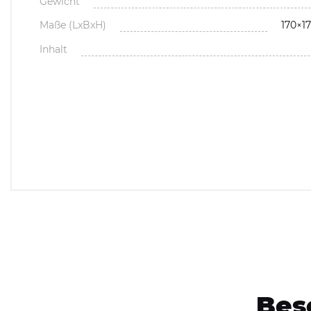
Gewicht
Maße (LxBxH)
170×
Inhalt
Bes