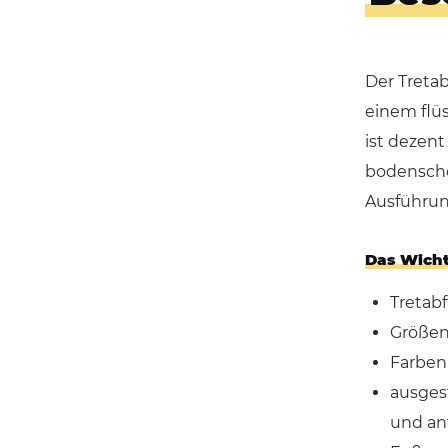
Der Tretab
einem flüs
ist dezent
bodenscho
Ausführung
Das Wicht
Tretab
Größen: 
Farben
ausges
und ant