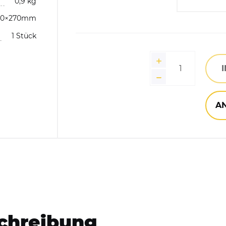
0,9 kg
5L
170×270mm
Bitte 
Hundekotbeutelspender
12L
1 Stück
Anthra
Händedesinfektionsspender
20L
Verke
30L
A
chreibung