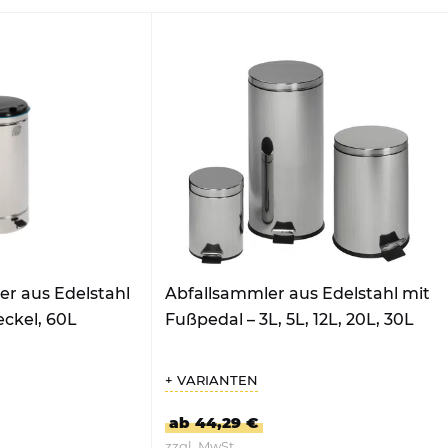
er aus Edelstahl
Abfallsammler aus Edelstahl mit
eckel, 60L
Fußpedal – 3L, 5L, 12L, 20L, 30L
+ VARIANTEN
ab 44,29 €
zzgl. MwSt.