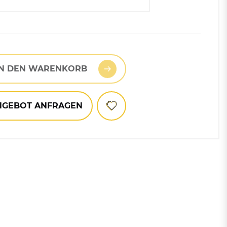
wählen
Mülltonnen
zit RAL 7021
Zubehör für Abfallbehälter
hrsweiß RAL 9016
und Mülleimer
IN DEN WARENKORB
NGEBOT ANFRAGEN