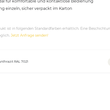
al für komfortable und kontaktlose Bedienung
ng einzeln, sicher verpackt im Karton
ukt ist in folgenden Standardfarben erhältlich. Eine Beschichtun
glich.
Jetzt Anfrage senden!
nthrazit RAL 7021