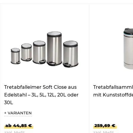
Tretabfalleimer Soft Close aus
Tretabfallsamml
Edelstahl – 3L, 5L, 12L, 20L oder
mit Kunststoffd
30L
+ VARIANTEN
ab 44,85 €
259,69 €
zzgl. MwSt.
zzgl. MwSt.