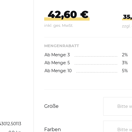
Abfallbehälter aus Kunststoff
42,60 €
E-Bikes Ladestationen &
Geländer
Abfallwagen
35
Parker
inkl. ges. MwSt.
zzgl.
gefäße
Fahrrad-Doppelstockparker
Abfalltrennsysteme,
Wertstoffsammler
MENGENRABATT
Ab Menge: 3
2%
Außenbereich
Ab Menge: 5
3%
Innenbereich
Ab Menge: 10
5%
Feuerfest / Selbstlöschend
Wertstoffsammelstationen
Einzelbehälter
Größe
Bitte 
Wertstoffsammler aus
Bitte 
3012.50113
Edelstahl
Farben
Bitte 
3L