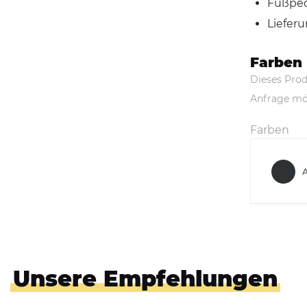
Fußped
Lieferu
Farben
Dieses Prod
Anfrage mö
Farben
A
Unsere Empfehlungen