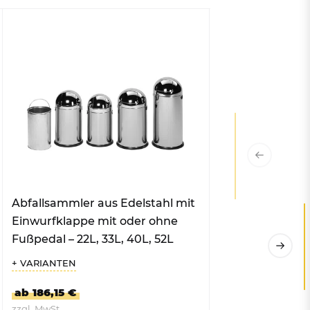
Abfallsammler aus Edelstahl mit
Abfallsammler a
Einwurfklappe mit oder ohne
mit Einwurfklap
Fußpedal – 22L, 33L, 40L, 52L
Fußpedal – 22L, 
+ VARIANTEN
+ VARIANTEN
ab 186,15 €
ab 121,47 €
zzgl. MwSt.
zzgl. MwSt.