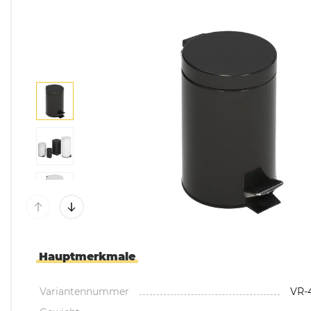
Mülltonnenboxen &
Umhausungen
Pflanzkübel & Pflanz
Hauptmerkmale
Variantennummer
VR-4