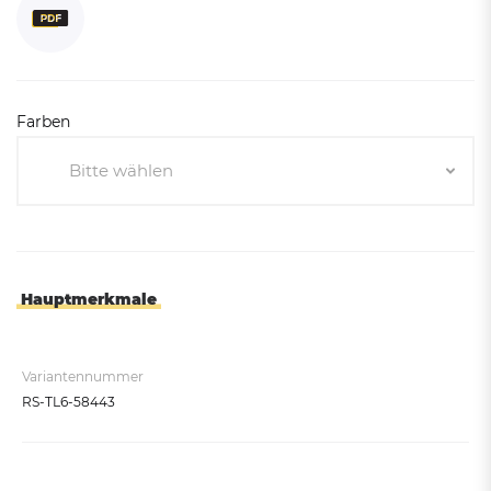
Farben
Bitte wählen
Bitte wählen
Olivgrün RAL 6003
Mangangrau
Hauptmerkmale
Anthrazitgrau RAL 7016
Moosgrün RAL 6005
Variantennummer
RS-TL6-58443