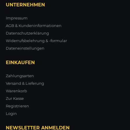
Gitterverkleidung
UNTERNEHMEN
+ VARIANTEN
Impressum
AGB & Kundeninformationen
ab 203,08 €
zzgl. MwSt.
Datenschutzerklärung
Widerrufsbelehrung & -formular
ZUM PRODUKT
Dateneinstellungen
EINKAUFEN
Zahlungsarten
Versand & Lieferung
Warenkorb
Zur Kasse
Registrieren
Login
NEWSLETTER ANMELDEN