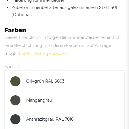
Halterung für Innenbeutel
Zubehör: Innenbehälter aus galvanisiertem Stahl 40L
(Optional)
Farben
Dieses Produkt ist in folgenden Standardfarben erhältlich.
Eine Beschichtung in anderen Farben ist auf Anfrage
möglich.
Jetzt Anfrage senden!
Farben
Olivgrün RAL 6003
Mangangrau
Anthrazitgrau RAL 7016