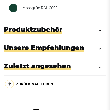
Moosgrün RAL 6005
Produktzubehör
Unsere Empfehlungen
Zuletzt angesehen
ZURÜCK NACH OBEN
Zubehör: Innenbehälter,
feuerverzinkt, 40L
Abfallbehälter zur
Abfallbehälter zur