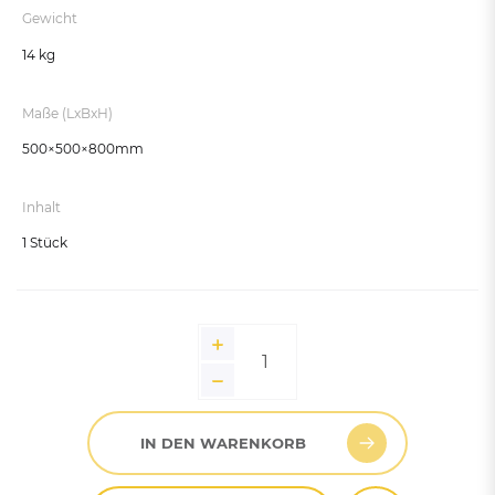
Gewicht
14 kg
Maße (LxBxH)
500×500×800mm
Inhalt
1 Stück
IN DEN WARENKORB