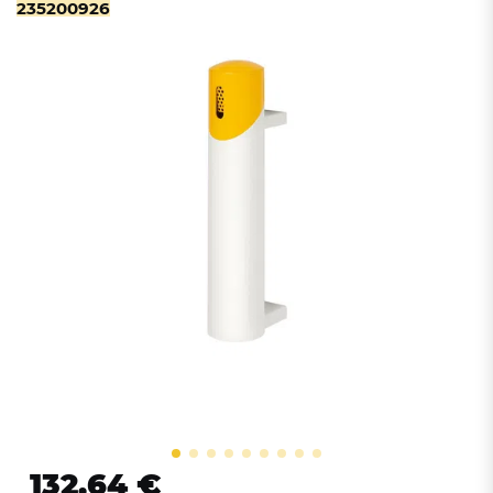
235200926
132,64 €