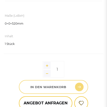
Maße (LxBxH)
0×0×520mm
Inhalt
1 Stück
IN DEN WARENKORB
ANGEBOT ANFRAGEN