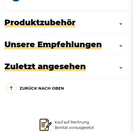
Produktzubehör
Unsere Empfehlungen
Zuletzt angesehen
ZURÜCK NACH OBEN
Zubehör: Standrohr,
feuerverzinkt
Wandascher, verschließbar
Wandaschenbecher aus
Kauf auf Rechnung
- 1,5L in 6 Farben
Stahl, 3L
Bonität vorausgesetzt