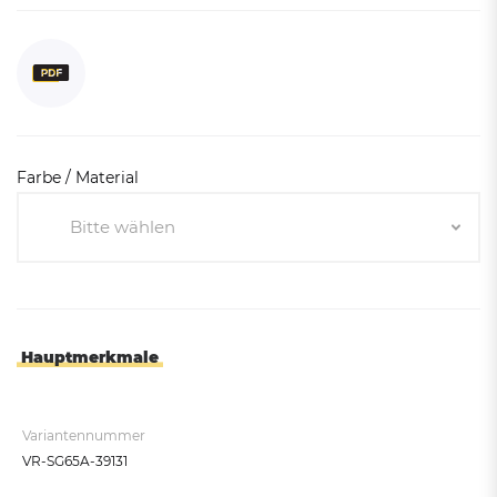
Farbe / Material
Bitte wählen
Bitte wählen
Silber-Anthrazit
Antiksilber
Hauptmerkmale
Weiß-Gelb
Silber
Variantennummer
Enzianblau-Silber
VR-SG65A-39131