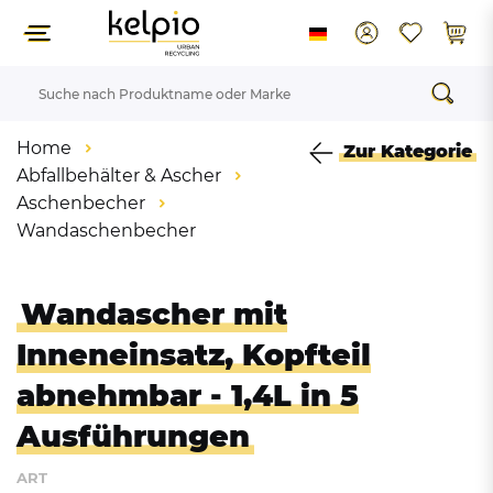
Home
Zur Kategorie
Abfallbehälter & Ascher
Aschenbecher
Wandaschenbecher
Wandascher mit
Inneneinsatz, Kopfteil
abnehmbar - 1,4L in 5
Ausführungen
ART