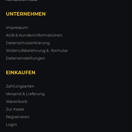
Wertstoffsammler mit
inkl. Innenbehälter, 3x30L
Schwingdeckel in
UNTERNEHMEN
mehreren Farben, 43L
+ VARIANTEN
+ VARIANTEN
Impressum
AGB & Kundeninformationen
ab 187,50 €
ab 454,34 €
zzgl. MwSt.
zzgl. MwSt.
Datenschutzerklärung
Widerrufsbelehrung & -formular
ZUM PRODUKT
ZUM PRODUKT
Dateneinstellungen
EINKAUFEN
Zahlungsarten
Versand & Lieferung
Warenkorb
Zur Kasse
Registrieren
Login