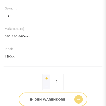
Gewicht
31 kg
Maße (LxBxH)
580×380×920mm
Inhalt
1 Stück
IN DEN WARENKORB