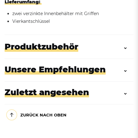
Lieferumfang:
zwei verzinkte Innenbehälter mit Griffen
Vierkantschlüssel
Produktzubehör
Unsere Empfehlungen
Zuletzt angesehen
ZURÜCK NACH OBEN
Zubehör: Rollen-Set für
Zubehör: Piktogramm-Set, 5
Abfallsammler
Stück, Ø 70 oder 100 mm