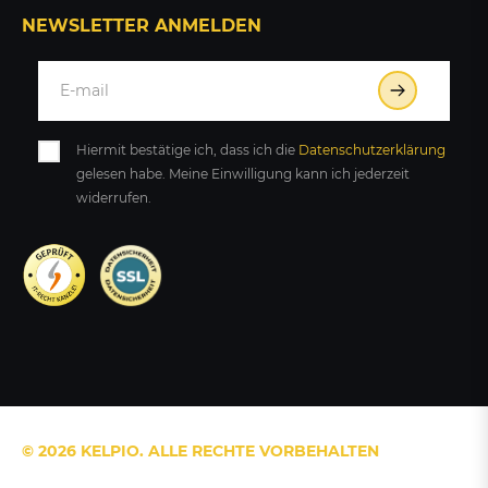
NEWSLETTER ANMELDEN
Hiermit bestätige ich, dass ich die
Daten­schutz­erklärung
gelesen habe. Meine Einwilligung kann ich jederzeit
widerrufen.
© 2026 KELPIO. ALLE RECHTE VORBEHALTEN