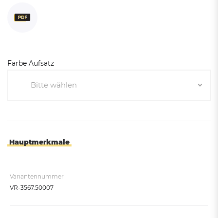
Farbe Aufsatz
Bitte wählen
Bitte wählen
Anthrazit RAL 7021
Enzianblau RAL 5010
Hauptmerkmale
Verkehrsgelb RAL 1023
Variantennummer
VR-3567.50007