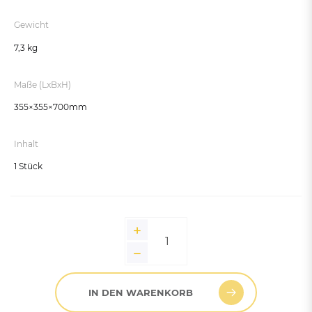
Gewicht
7,3 kg
Maße (LxBxH)
355×355×700mm
Inhalt
1 Stück
IN DEN WARENKORB