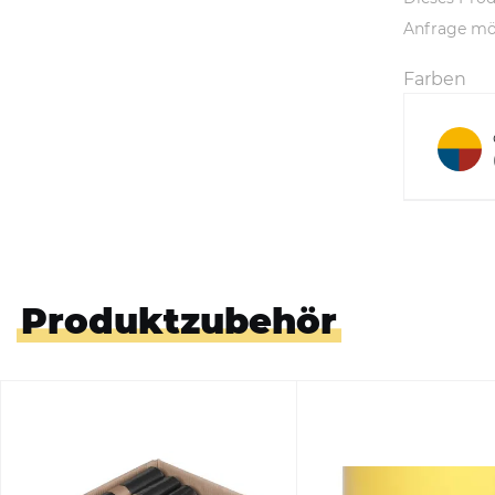
Anfrage mö
Farben
Produktzubehör