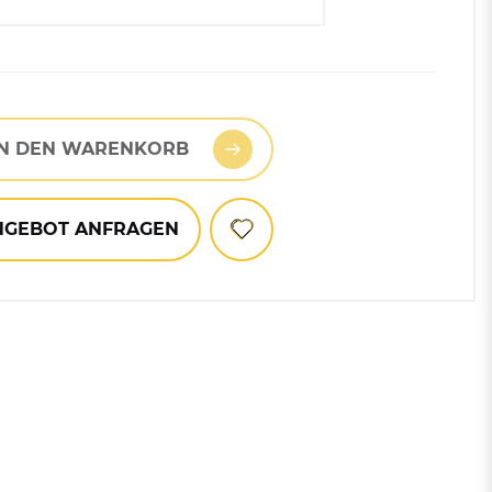
ach
wählen
Mülltonnen
1023) / Blau (5010) / Rot (3000)
Zubehör für Abfallbehälter
1023) / Blau (5010) / Grau (7035)
und Mülleimer
IN DEN WARENKORB
1023) / Blau (5010) / Grün (6001)
NGEBOT ANFRAGEN