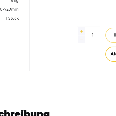
18 kg
Mit D
20×720mm
Bitte 
Hundekotbeutelspender
1 Stück
Gelb (
Händedesinfektionsspender
Gelb (
Gelb (
A
chreibung