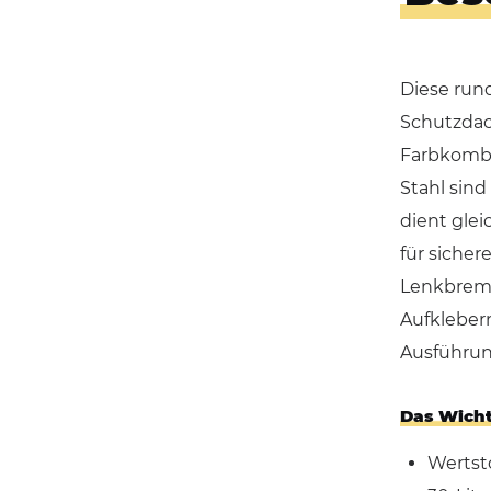
Diese run
Schutzdac
Farbkombin
Stahl sind
dient glei
für sicher
Lenkbremsr
Aufkleber
Ausführun
Das Wicht
Wertst