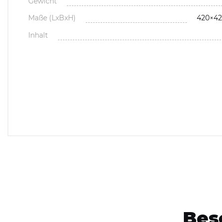
Gewicht
Maße (LxBxH)
420×4
Inhalt
Bes