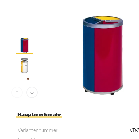
Mülltonnenboxen &
Umhausungen
Pflanzkübel & Pflanz
Hauptmerkmale
Variantennummer
VR-