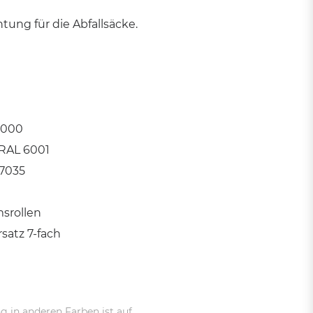
htung für die Abfallsäcke.
3000
 RAL 6001
 7035
msrollen
satz 7-fach
g in anderen Farben ist auf