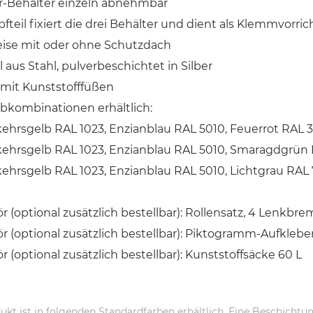
er-Behälter einzeln abnehmbar
fteil fixiert die drei Behälter und dient als Klemmvorric
ise mit oder ohne Schutzdach
l aus Stahl, pulverbeschichtet in Silber
mit Kunststofffüßen
rbkombinationen erhältlich:
kehrsgelb RAL 1023, Enzianblau RAL 5010, Feuerrot RAL 
kehrsgelb RAL 1023, Enzianblau RAL 5010, Smaragdgrün
kehrsgelb RAL 1023, Enzianblau RAL 5010, Lichtgrau RAL
 (optional zusätzlich bestellbar): Rollensatz, 4 Lenkbre
 (optional zusätzlich bestellbar): Piktogramm-Aufkleber
 (optional zusätzlich bestellbar): Kunststoffsäcke 60 L
ukt ist in folgenden Standardfarben erhältlich. Eine Beschichtun