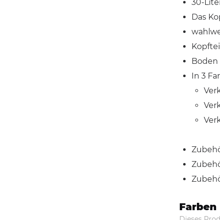
30-Lit
Das Kop
wahlwe
Kopftei
Boden 
In 3 Fa
Ver
Ver
Ver
Zubehör
Zubehör
Zubehör
Farben
Dieses Prod