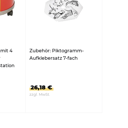
 mit 4
Zubehör: Piktogramm-
r
Aufklebersatz 7-fach
tation
26,18 €
zzgl. MwSt.
ZUM PRODUKT