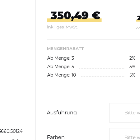
Abfallbehälter aus Kunststoff
350,49 €
E-Bikes Ladestationen &
Geländer
Abfallwagen
Parker
inkl. ges. MwSt.
zz
gefäße
Fahrrad-Doppelstockparker
Abfalltrennsysteme,
Wertstoffsammler
MENGENRABATT
Ab Menge: 3
2%
Außenbereich
Ab Menge: 5
3%
Innenbereich
Ab Menge: 10
5%
Feuerfest / Selbstlöschend
Wertstoffsammelstationen
Einzelbehälter
Ausführung
Bitte 
Wertstoffsammler aus
Bitte 
3660.50124
Edelstahl
Farben
Bitte 
Ohne 