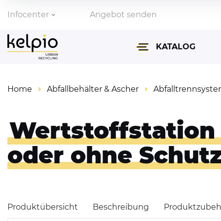
Infocenter
Angebot senden
Zahlungsarten
KATALOG
Lieferinformationen
Home
Abfallbehälter & Ascher
Abfalltrennsyst
Abfallbehälter & Asch
Fahrradparksysteme
Wertstoffstation 
Absperrtechnik & Ve
oder ohne Schutz
Überdachungen
Parkbänke & Tische
Produktübersicht
Beschreibung
Produktzubeh
Spiegel für Verkehr &