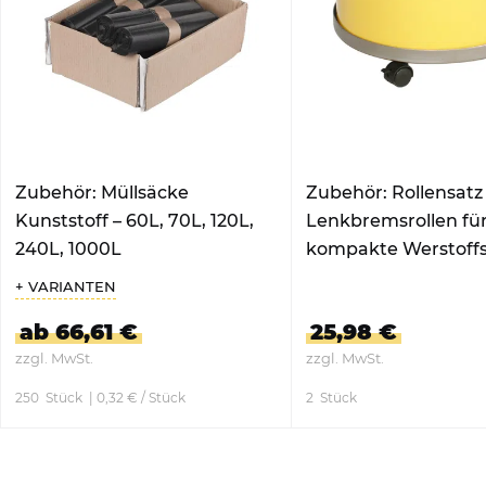
Zubehör: Müllsäcke
Zubehör: Rollensatz
Kunststoff – 60L, 70L, 120L,
Lenkbremsrollen fü
240L, 1000L
kompakte Werstoffs
+ VARIANTEN
ab 66,61 €
25,98 €
zzgl. MwSt.
zzgl. MwSt.
250
Stück
| 0,32 € / Stück
2
Stück
ZUM PRODUKT
ZUM PRODUKT