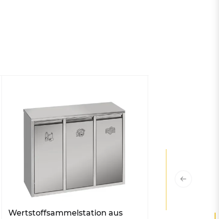
Wertstoffsammelstation aus
Runder Wertsto