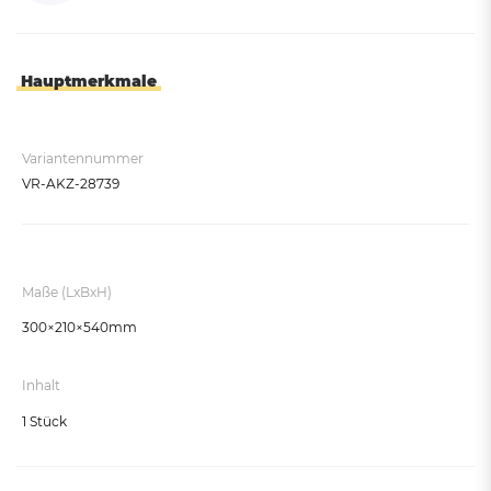
Hauptmerkmale
Variantennummer
VR-AKZ-28739
Maße (LxBxH)
300×210×540mm
Inhalt
1 Stück