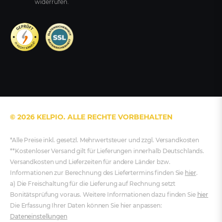
widerrufen.
© 2026 KELPIO. ALLE RECHTE VORBEHALTEN
*Alle Preise inkl. gesetzl. Mehrwertsteuer und zzgl. Versandkosten
**Kostenloser Versand gilt für Lieferungen innerhalb Deutschlands.
Versandkosten und Lieferzeiten für andere Länder bzw.
Informationen zur Berechnung des Liefertermins finden Sie
hier
.
a) Die Freischaltung für die Lieferung auf Rechnung setzt
Bonitätsprüfung voraus. Weitere Informationen dazu finden Sie
hier
Die Erfassung Ihrer Daten können Sie hier anpassen:
Dateneinstellungen