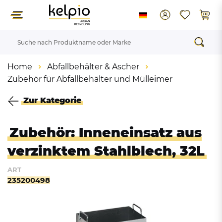
Home
Abfallbehälter & Ascher
Zubehör für Abfallbehälter und Mülleimer
Zur Kategorie
Zubehör: Inneneinsatz aus
verzinktem Stahlblech, 32L
ART
235200498