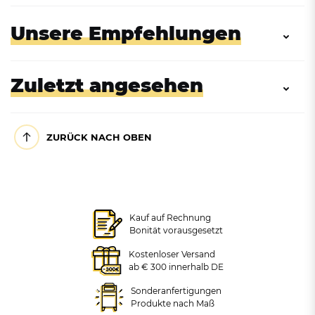
Unsere Empfehlungen
Zuletzt angesehen
ZURÜCK NACH OBEN
Abfallbehälter mit Ascher,
Kombiascher aus
Kauf auf Rechnung
32L in 4 Farben
Edelstahl, poliert, 32L
Bonität vorausgesetzt
Kostenloser Versand
ab € 300 innerhalb DE
+ VARIANTEN
Zubehör: Inneneinsatz aus
verzinktem Stahlblech, 32L
Sonderanfertigungen
ab 190,82 €
250,96 €
Produkte nach Maß
zzgl. MwSt.
zzgl. MwSt.