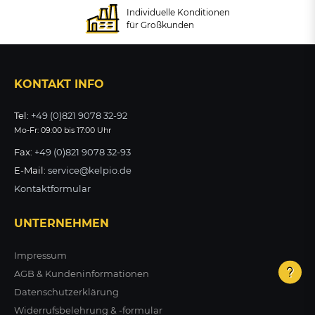
Individuelle Konditionen
ZUM PRODUKT
ZUM PRODUKT
für Großkunden
63,23 €
zzgl. MwSt.
KONTAKT INFO
ZUM PRODUKT
Tel:
+49 (0)821 9078 32-92
Mo-Fr: 09:00 bis 17:00 Uhr
Fax:
+49 (0)821 9078 32-93
E-Mail:
service@kelpio.de
Kontaktformular
UNTERNEHMEN
Impressum
AGB & Kundeninformationen
Datenschutzerklärung
Widerrufsbelehrung & -formular