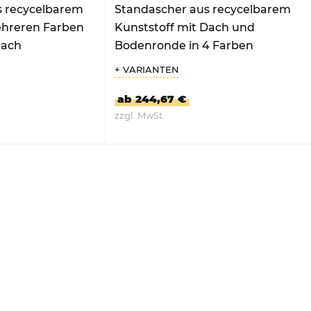
s recycelbarem
Standascher aus recycelbarem
ehreren Farben
Kunststoff mit Dach und
dach
Bodenronde in 4 Farben
+ VARIANTEN
ab 244,67 €
zzgl. MwSt.
DUKT
ZUM PRODUKT