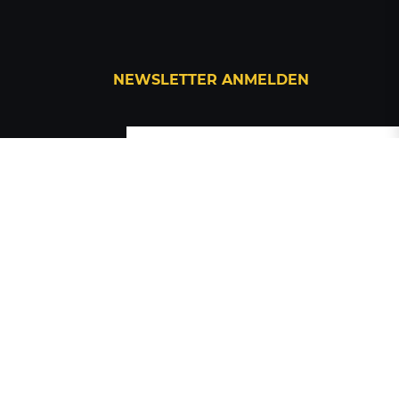
NEWSLETTER ANMELDEN
Hiermit bestätige ich, dass ich die
Daten­schutz­erklärung
gelesen habe.
Meine Einwilligung kann ich jederzeit
widerrufen.