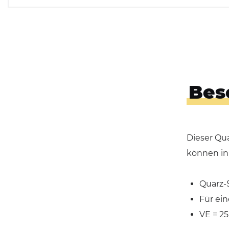
Bes
Dieser Qua
können in
Quarz-
Für ein
VE = 2