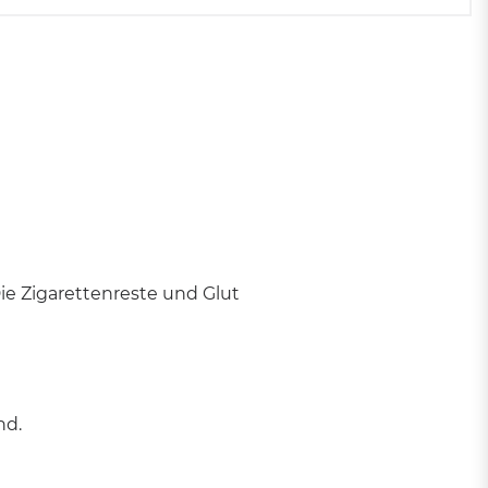
Mülltonnen
Zubehör für Abfallbehälter
und Mülleimer
ie Zigarettenreste und Glut
nd.