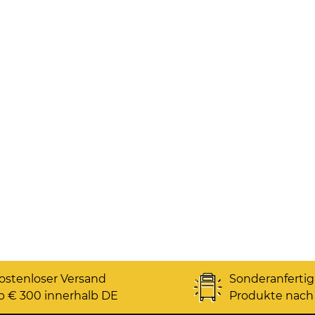
ostenloser Versand
Sonderanferti
b € 300 innerhalb DE
Produkte nach