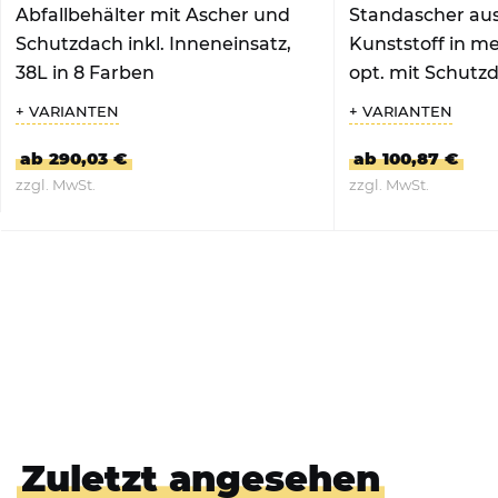
Abfallbehälter mit Ascher und
Standascher au
Schutzdach inkl. Inneneinsatz,
Kunststoff in m
38L in 8 Farben
opt. mit Schutz
+ VARIANTEN
+ VARIANTEN
ab 290,03 €
ab 100,87 €
zzgl. MwSt.
zzgl. MwSt.
ZUM PRODUKT
ZUM PRO
Zuletzt angesehen