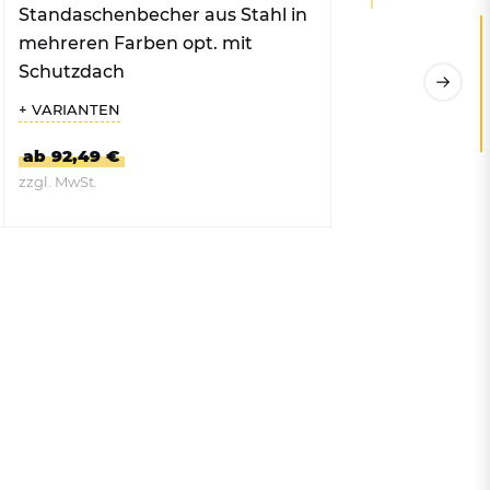
Standaschenbecher aus Stahl in
Standaschenbe
mehreren Farben opt. mit
Edelstahl opt. 
Schutzdach
+ VARIANTEN
ab 92,49 €
161,29 €
zzgl. MwSt.
zzgl. MwSt.
ZUM PRODUKT
ZUM PRO