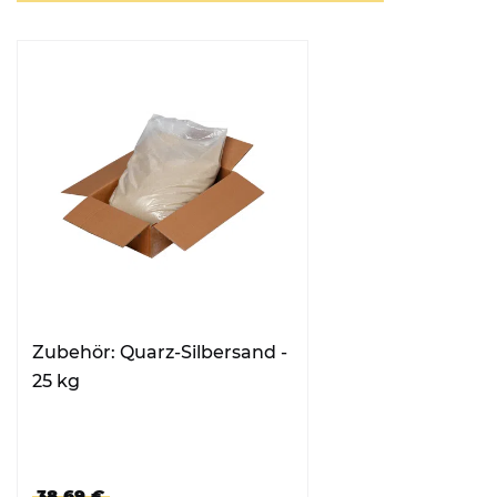
Zubehör: Quarz-Silbersand -
25 kg
38,69 €