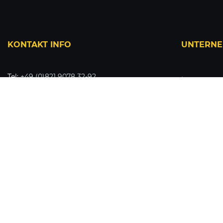
KONTAKT INFO
UNTERN
Tel:
+49 (0)821 9078 32-92
Impressum
Mo-Fr: 09:00 bis 17:00 Uhr
AGB & Kund
Fax:
+49 (0)821 9078 32-93
Datenschut
E-Mail:
service@kelpio.de
Widerrufsbe
Kontaktformular
Dateneinst