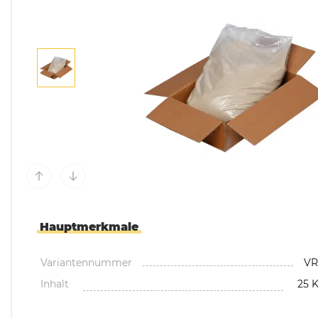
Mülltonnenboxen &
Umhausungen
Pflanzkübel & Pflanz
Hauptmerkmale
Variantennummer
VR
Inhalt
25 