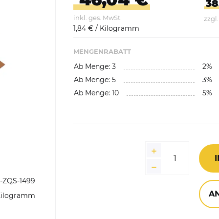
38
Abfallbehälter aus Kunststoff
inkl. ges. MwSt.
zzgl
E-Bikes Ladestationen &
Geländer
Abfallwagen
1,84 € / Kilogramm
Parker
gefäße
MENGENRABATT
Fahrrad-Doppelstockparker
Abfalltrennsysteme,
Ab Menge: 3
2%
Wertstoffsammler
Ab Menge: 5
3%
Ab Menge: 10
Außenbereich
5%
Innenbereich
Feuerfest / Selbstlöschend
Wertstoffsammelstationen
Einzelbehälter
-ZQS-1499
A
Kilogramm
Wertstoffsammler aus
Edelstahl