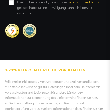
Hiermit bestätige ich, dass ich die
Daten­schutz­erklärung
gelesen habe. Meine Einwilligung kann ich jederzeit
widerrufen.
© 2026 KELPIO. ALLE RECHTE VORBEHALTEN
*Alle Preise inkl. gesetzl. Mehrwertsteuer und zzgl. Versandkosten
**Kostenloser Versand gilt für Lieferungen innerhalb Deutschlands.
Versandkosten und Lieferzeiten für andere Länder bzw.
Informationen zur Berechnung des Liefertermins finden Sie
hier
.
a) Die Freischaltung für die Lieferung auf Rechnung setzt
Bonitätsprüfung voraus. Weitere Informationen dazu finden Sie
hier