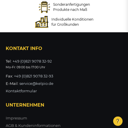
Sonderanfertigungen
+ VARIANTEN
Produkte nach Maß
ab 252,71 €
343,23 €
Individuelle Konditionen
zzgl. MwSt.
zzgl. MwSt.
für Großkunden
ZUM PRODUKT
ZUM PRODUKT
KONTAKT INFO
Tel:
+49 (0)821 9078 32-92
Mo-Fr: 09:00 bis 17:00 Uhr
Fax:
+49 (0)821 9078 32-93
E-Mail:
service@kelpio.de
Kontaktformular
UNTERNEHMEN
Impressum
AGB & Kundeninformationen