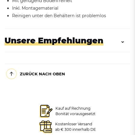
Mit genügend Bodenfreiheit
Inkl. Montagematerial
Reinigen unter den Behältern ist problemlos
Unsere Empfehlungen
ZURÜCK NACH OBEN
Kauf auf Rechnung
Bonität vorausgesetzt
Abfallsammler mit
Abfallsammler mit
Einflügeltür in 2 Farben,
Einflügeltür, feuerverzinkt,
Kostenloser Versand
120L
120L
ab € 300 innerhalb DE