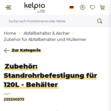
Home
Abfallbehälter & Ascher
Zubehör für Abfallbehälter und Mülleimer
Zur Kategorie
Zubehör:
Standrohrbefestigung für
120L - Behälter
ART
235200573