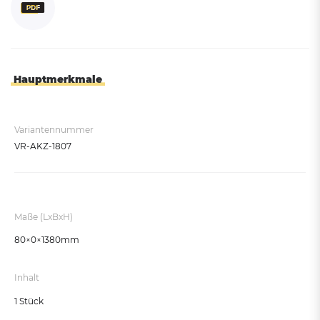
Hauptmerkmale
Variantennummer
VR-AKZ-1807
Maße (LxBxH)
80×0×1380mm
Inhalt
1 Stück