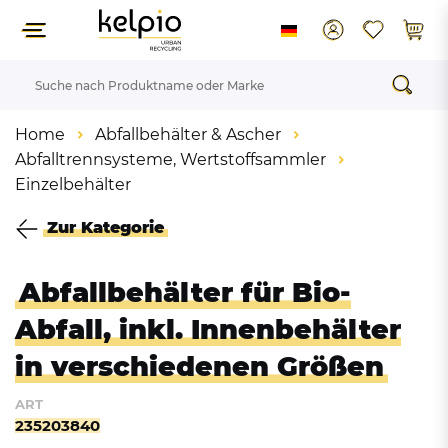
Home
Abfallbehälter & Ascher
Abfalltrennsysteme, Wertstoffsammler
Einzelbehälter
Zur Kategorie
Abfallbehälter für Bio-
Abfall, inkl. Innenbehälter
in verschiedenen Größen
ART
235203840