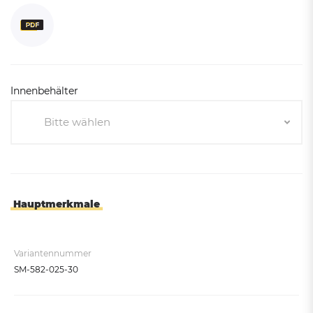
Innenbehälter
Bitte wählen
Bitte wählen
10L
18L
Hauptmerkmale
Variantennummer
SM-582-025-30