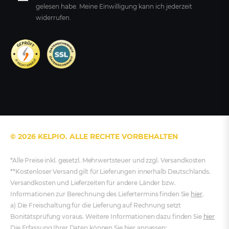
gelesen habe. Meine Einwilligung kann ich jederzeit
widerrufen.
© 2026 KELPIO. ALLE RECHTE VORBEHALTEN
*Alle Preise inkl. gesetzl. Mehrwertsteuer und zzgl. Versandkosten
**Kostenloser Versand gilt für Lieferungen innerhalb Deutschlands.
Versandkosten und Lieferzeiten für andere Länder bzw.
Informationen zur Berechnung des Liefertermins finden Sie
hier
.
a) Die Freischaltung für die Lieferung auf Rechnung setzt
Bonitätsprüfung voraus. Weitere Informationen dazu finden Sie
hier
Die Erfassung Ihrer Daten können Sie hier anpassen: