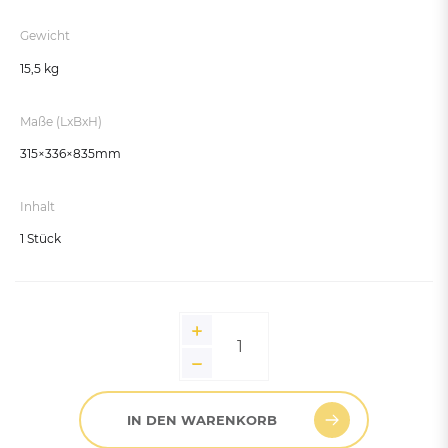
Gewicht
15,5 kg
Maße (LxBxH)
315×336×835mm
Inhalt
1 Stück
IN DEN WARENKORB