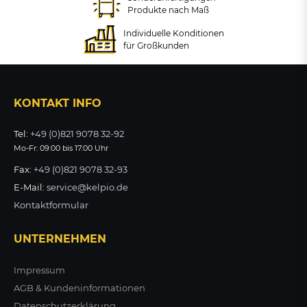
+ VARIANTEN
zzgl. MwSt.
Produkte nach Maß
ZUM PRODUKT
581,94 €
ab 442,64 €
Individuelle Konditionen
zzgl. MwSt.
zzgl. MwSt.
für Großkunden
ZUM PRODUKT
ZUM PRODUKT
KONTAKT INFO
Tel:
+49 (0)821 9078 32-92
Mo-Fr: 09:00 bis 17:00 Uhr
Fax:
+49 (0)821 9078 32-93
E-Mail:
service@kelpio.de
Kontaktformular
UNTERNEHMEN
Impressum
AGB & Kundeninformationen
Datenschutzerklärung