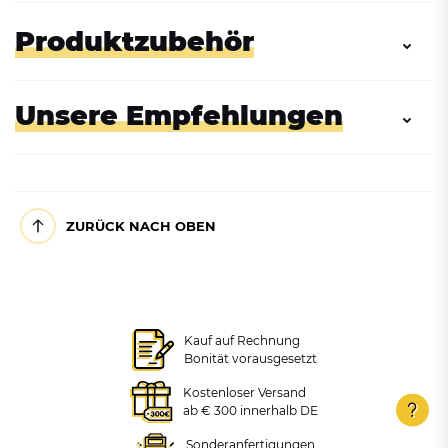
Produktzubehör
Unsere Empfehlungen
ZURÜCK NACH OBEN
Zubehör: Innenbehälter aus
Kunststoff, eckig, 10L
Kauf auf Rechnung
Bonität vorausgesetzt
Wertstoffsortiersystem 2-
Wertstoffsammler 2-fach
fach, 100L, 2x 50L
inkl. Innenbehälter, 30L
Kostenloser Versand
und 60L
ab € 300 innerhalb DE
30,26 €
Sonderanfertigungen