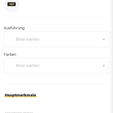
Ausführung
Bitte wählen
Bitte wählen
Farben
Mit Deckel
Bitte wählen
Ohne Deckel
Bitte wählen
Pro-Grau
Rost-Corten-Aspekt
Hauptmerkmale
Purpurrot RAL 3004
Verkehrsrot RAL 3020
Variantennummer