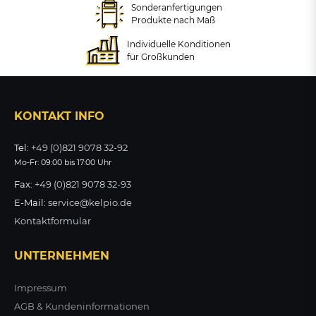
oder ohne Abdeckung, 120L
ZUM PRODUKT
Sonderanfertigungen
ab 413,19 €
ab 345,28 €
Produkte nach Maß
zzgl. MwSt.
zzgl. MwSt.
Individuelle Konditionen
+ VARIANTEN
für Großkunden
ZUM PRODUKT
ZUM PRODUKT
ab 875,14 €
zzgl. MwSt.
KONTAKT INFO
ZUM PRODUKT
Tel:
+49 (0)821 9078 32-92
Mo-Fr: 09:00 bis 17:00 Uhr
Fax:
+49 (0)821 9078 32-93
E-Mail:
service@kelpio.de
Kontaktformular
UNTERNEHMEN
Impressum
AGB & Kundeninformationen