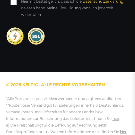
Hiermit bestätige ich, dass ich die
Daten­schutz­erklärung
gelesen habe. Meine Einwilligung kann ich jederzeit
widerrufen.
© 2026 KELPIO. ALLE RECHTE VORBEHALTEN
*Alle Preise inkl. gesetzl. Mehrwertsteuer und zzgl. Versandkosten
**Kostenloser Versand gilt für Lieferungen innerhalb Deutschlands.
Versandkosten und Lieferzeiten für andere Länder bzw.
Informationen zur Berechnung des Liefertermins finden Sie
hier
.
a) Die Freischaltung für die Lieferung auf Rechnung setzt
Bonitätsprüfung voraus. Weitere Informationen dazu finden Sie
hier