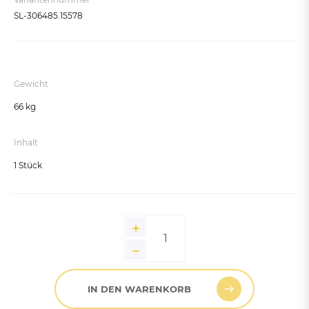
Enzianblau RAL 5010
SL-306485.15578
Moosgrün RAL 6005
Seidengrau RAL 7044
Schokoladenbraun RAL 8017
Gewicht
Tiefschwarz RAL 9005
66 kg
Reinweiß RAL 9010
Inhalt
1 Stück
IN DEN WARENKORB