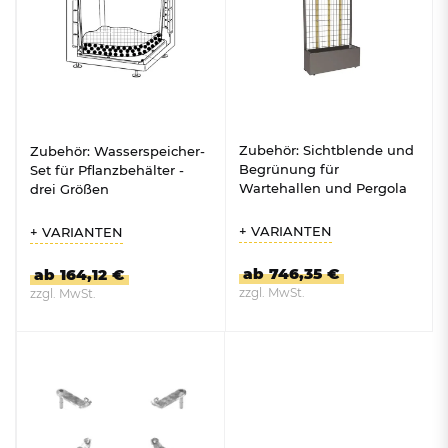
Zubehör: Sichtblende und
Zubehör: Wasserspeicher-
Begrünung für
Set für Pflanzbehälter -
Wartehallen und Pergola
drei Größen
+ VARIANTEN
+ VARIANTEN
ab 746,35 €
ab 164,12 €
zzgl. MwSt.
zzgl. MwSt.
ZUM PRODUKT
ZUM PRODUKT