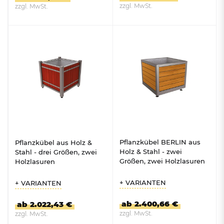
zzgl. MwSt.
zzgl. MwSt.
ZUM PRODUKT
ZUM PRODUKT
Pflanzkübel BERLIN aus
Pflanzkübel aus Holz &
Holz & Stahl - zwei
Stahl - drei Größen, zwei
Größen, zwei Holzlasuren
Holzlasuren
+ VARIANTEN
+ VARIANTEN
ab 2.400,66 €
ab 2.022,43 €
zzgl. MwSt.
zzgl. MwSt.