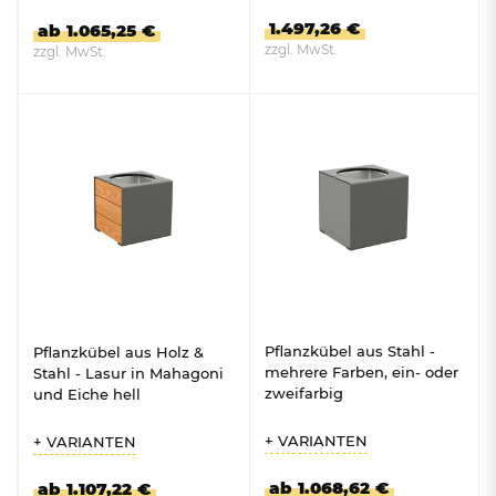
1.497,26 €
ab 1.065,25 €
zzgl. MwSt.
zzgl. MwSt.
ZUM PRODUKT
ZUM PRODUKT
Pflanzkübel aus Stahl -
Pflanzkübel aus Holz &
mehrere Farben, ein- oder
Stahl - Lasur in Mahagoni
zweifarbig
und Eiche hell
+ VARIANTEN
+ VARIANTEN
ab 1.068,62 €
ab 1.107,22 €