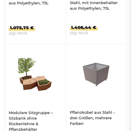
Stahl, mit Innenbehälter
aus Polyethylen, 75L
aus Polyethylen, 75L
1.406,44 €
1.075,75 €
zzgl. MwSt.
zzgl. MwSt.
ZUM PRODUKT
ZUM PRODUKT
Pflanzkübel aus Stahl -
Modulare Sitzgruppe –
drei Größen, mehrere
Sitzbank ohne
Farben
Rückenlehne &
Pflanzbehälter