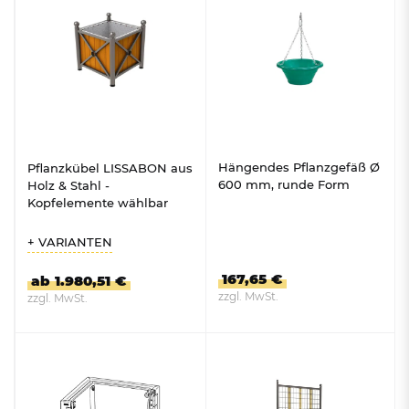
Hängendes Pflanzgefäß Ø
Pflanzkübel LISSABON aus
600 mm, runde Form
Holz & Stahl -
Kopfelemente wählbar
+ VARIANTEN
167,65 €
ab 1.980,51 €
zzgl. MwSt.
zzgl. MwSt.
ZUM PRODUKT
ZUM PRODUKT