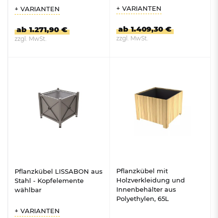
+ VARIANTEN
+ VARIANTEN
ab 1.409,30 €
ab 1.271,90 €
zzgl. MwSt.
zzgl. MwSt.
ZUM PRODUKT
ZUM PRODUKT
Pflanzkübel mit
Pflanzkübel LISSABON aus
Holzverkleidung und
Stahl - Kopfelemente
Innenbehälter aus
wählbar
Polyethylen, 65L
+ VARIANTEN