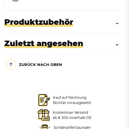
Produktzubehör
Zuletzt angesehen
ZURÜCK NACH OBEN
Kauf auf Rechnung
Zubehör: Trägerständer
Zubehör: Trägerständer für 3
Bonität vorausgesetzt
Tristar für 3 Müllsackhalter
Müllsackhalter zum
zum Aufstellen
Einbetonieren
Kostenloser Versand
NEUHEIT
ab € 300 innerhalb DE
Ascher für Ständermontage,
3L
Sonderanfertigungen