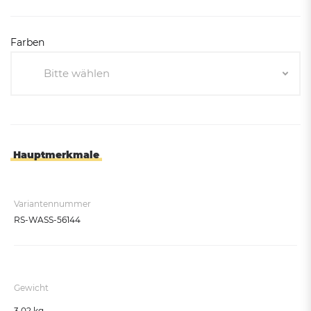
Farben
Bitte wählen
Bitte wählen
Zementgrau RAL 7033
Anthrazitgrau matt RAL 7016
Hauptmerkmale
Mangangrau
Weißaluminium RAL 9006
Variantennummer
RS-WASS-56144
Gewicht
3,02 kg