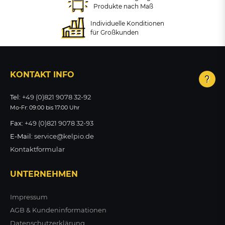
Produkte nach Maß
261,71 €
108,08 €
zzgl. MwSt.
zzgl. MwSt.
Individuelle Konditionen
+ VARIANTEN
für Großkunden
ZUM PRODUKT
ZUM PRODUKT
ab 153,16 €
zzgl. MwSt.
KONTAKT INFO
ZUM PRODUKT
Tel:
+49 (0)821 9078 32-92
Mo-Fr: 09:00 bis 17:00 Uhr
Fax:
+49 (0)821 9078 32-93
E-Mail:
service@kelpio.de
Kontaktformular
UNTERNEHMEN
Impressum
AGB & Kundeninformationen
Datenschutzerklärung