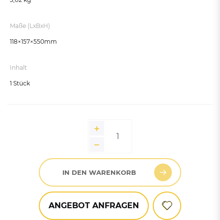
Maße (LxBxH)
118×157×550mm
Inhalt
1 Stück
IN DEN WARENKORB
ANGEBOT ANFRAGEN