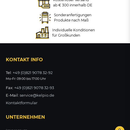
ab € 300 innerhalb DE
+ VARIANTEN
Zubehör: Hinweisschild
Zigarettenstummel
Sonderanfertigungen
ab 153,16 €
Produkte nach Maß
zzgl. MwSt.
Individuelle Konditionen
ZUM PRODUKT
für Großkunden
66,32 €
zzgl. MwSt.
KONTAKT INFO
ZUM PRODUKT
Tel:
+49 (0)821 9078 32-92
Mo-Fr: 09:00 bis 17:00 Uhr
Fax:
+49 (0)821 9078 32-93
E-Mail:
service@kelpio.de
Kontaktformular
UNTERNEHMEN