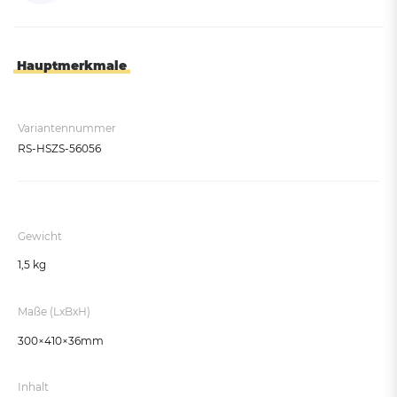
Hauptmerkmale
Variantennummer
RS-HSZS-56056
Gewicht
1,5 kg
Maße (LxBxH)
300×410×36mm
Inhalt