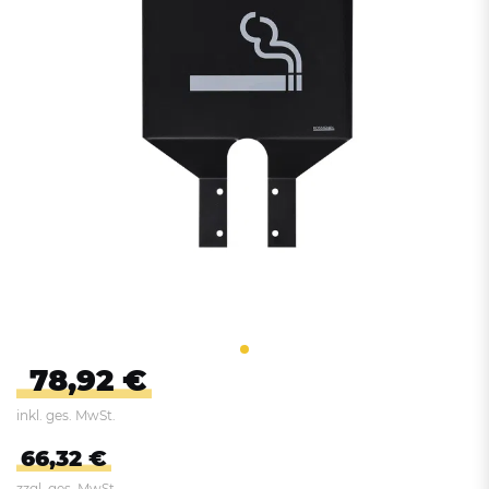
78,92 €
inkl. ges. MwSt.
66,32 €
zzgl. ges. MwSt.