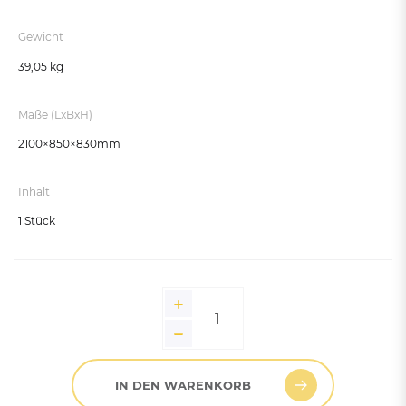
Gewicht
39,05 kg
Maße (LxBxH)
2100×850×830mm
Inhalt
1 Stück
IN DEN WARENKORB