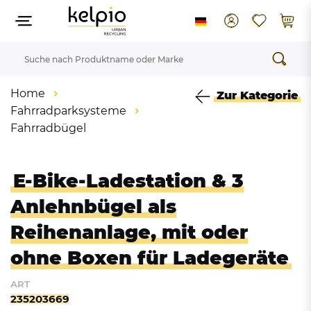
Home
Zur Kategorie
Fahrradparksysteme
Fahrradbügel
E-Bike-Ladestation & 3
Anlehnbügel als
Reihenanlage, mit oder
ohne Boxen für Ladegeräte
ART
235203669