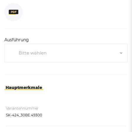
Ausführung
Bitte wählen
Bitte wählen
Ohne verschließbare Ladeboxen
Mit 3 verschließbaren Ladeboxen
Hauptmerkmale
Variantennummer
SK-424_30BE.49300