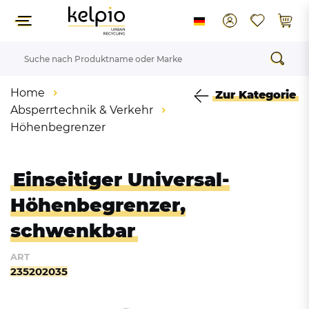
Home
Zur Kategorie
Absperrtechnik & Verkehr
Höhenbegrenzer
Einseitiger Universal-
Höhenbegrenzer,
schwenkbar
ART
235202035