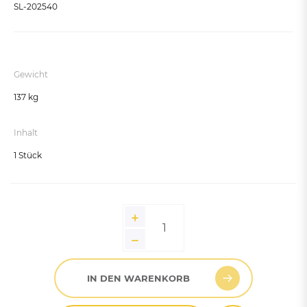
SL-202540
Gewicht
137 kg
Inhalt
1 Stück
IN DEN WARENKORB