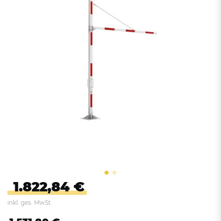
1.822,84 €
inkl. ges. MwSt.