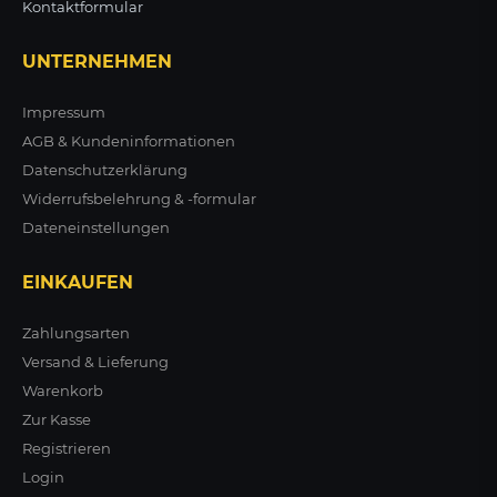
Kontaktformular
UNTERNEHMEN
109,85 €
125,85 €
Impressum
zzgl. MwSt.
zzgl. MwSt.
AGB & Kundeninformationen
ZUM PRODUKT
ZUM PRODUKT
Datenschutzerklärung
Widerrufsbelehrung & -formular
Dateneinstellungen
EINKAUFEN
Zahlungsarten
Versand & Lieferung
Warenkorb
Zur Kasse
Registrieren
Login