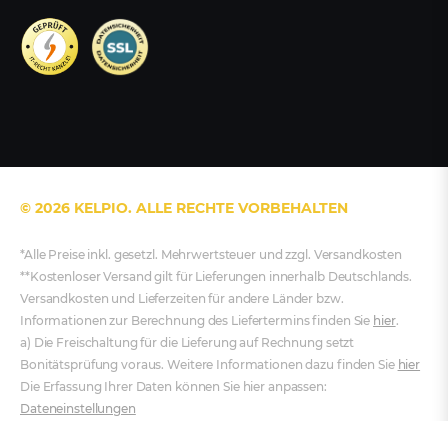
© 2026 KELPIO. ALLE RECHTE VORBEHALTEN
*Alle Preise inkl. gesetzl. Mehrwertsteuer und zzgl. Versandkosten
**Kostenloser Versand gilt für Lieferungen innerhalb Deutschlands.
Versandkosten und Lieferzeiten für andere Länder bzw.
Informationen zur Berechnung des Liefertermins finden Sie
hier
.
a) Die Freischaltung für die Lieferung auf Rechnung setzt
Bonitätsprüfung voraus. Weitere Informationen dazu finden Sie
hier
Die Erfassung Ihrer Daten können Sie hier anpassen:
Dateneinstellungen