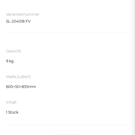
Purpurrot RAL 3004
Verkehrsrot RAL 3020
Variantennummer
Enzianblau RAL 5010
SL-204018.FV
Feuerverzinkt - nicht beschichtet
Moosgrün RAL 6005
Lichtgrau RAL 7035
Gewicht
Schokoladenbraun RAL 8017
9 kg
Tiefschwarz RAL 9005
Maße (LxBxH)
Reinweiß RAL 9010
600×50×855mm
Inhalt
1 Stück