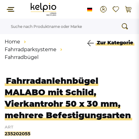
Home
Zur Kategorie
Fahrradparksysteme
Fahrradbügel
Fahrradanlehnbügel
MALABO mit Schild,
Vierkantrohr 50 x 30 mm,
mehrere Befestigungsarten
ART
235202055