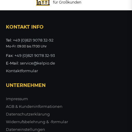
für Großkunden
ZUM PRODUKT
ZUM PRODUKT
ab 165,12 €
zzgl. MwSt.
KONTAKT INFO
ZUM PRODUKT
Tel:
+49 (0)821 9078 32-92
Mo-Fr: 09:00 bis 17:00 Uhr
Fax:
+49 (0)821 9078 32-93
E-Mail:
service@kelpio.de
Kontaktformular
UNTERNEHMEN
Impressum
AGB & Kundeninformationen
Datenschutzerklärung
Widerrufsbelehrung & -formular
Dateneinstellungen