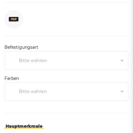
Befestigungsart
Bitte wählen
Bitte wählen
Farben
Zum Einbetonieren
Bitte wählen
Mit Bodenplatte
Bitte wählen
Pro-Grau
Rost-Corten-Aspekt
Hauptmerkmale