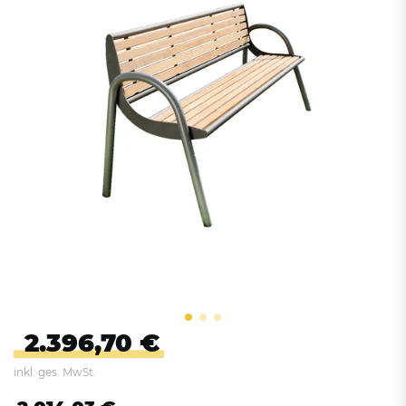
2.396,70 €
inkl. ges. MwSt.