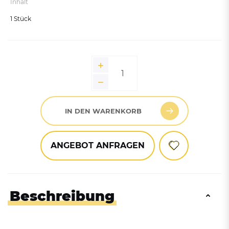
Graualuminium RAL 9007
Inhalt
Reinweiß RAL 9010
1 Stück
Weißaluminium RAL 9006
Signalblau RAL 5005
Kobaltblau RAL 5013
IN DEN WARENKORB
ANGEBOT ANFRAGEN
Beschreibung