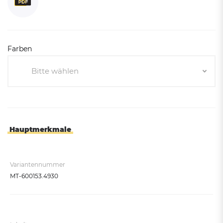
Farben
Bitte wählen
Bitte wählen
Rubinrot RAL 3003
Weinrot RAL 3005
Hauptmerkmale
Tannengruen RAL 6009
Graubraun RAL 8019
Variantennummer
Kieselgrau RAL 7032
MT-600153.4930
Umbragrau RAL 7022
Tiefschwarz RAL 9005