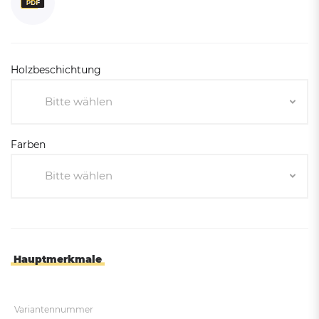
Holzbeschichtung
Bitte wählen
Bitte wählen
Farben
Wasserlasur - EICHE HELL
Bitte wählen
Wasserlasur - MAHAGONI
Bitte wählen
Pro-Grau
Rost-Corten-Aspekt
Hauptmerkmale
Purpurrot RAL 3004
Verkehrsrot RAL 3020
Variantennummer