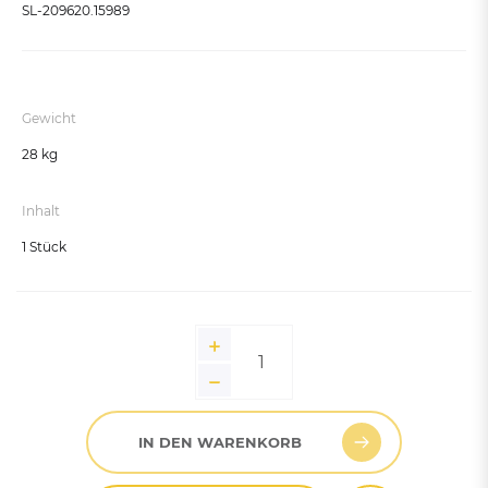
Enzianblau RAL 5010
SL-209620.15989
Moosgrün RAL 6005
Seidengrau RAL 7044
Schokoladenbraun RAL 8017
Gewicht
Tiefschwarz RAL 9005
28 kg
Reinweiß RAL 9010
Inhalt
1 Stück
IN DEN WARENKORB