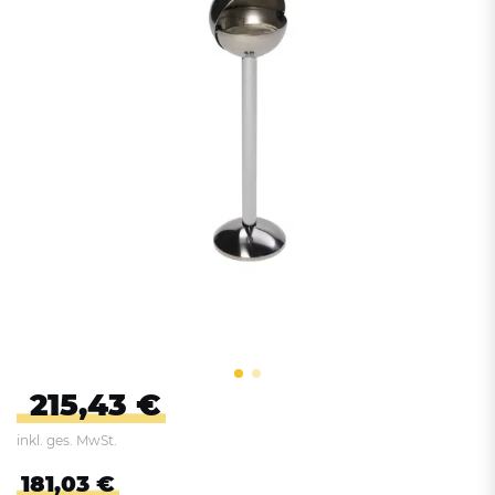
215,43 €
inkl. ges. MwSt.
181,03 €