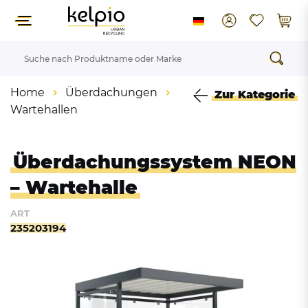
Home
Überdachungen
Zur Kategorie
Wartehallen
Überdachungssystem NEON
– Wartehalle
ART
235203194